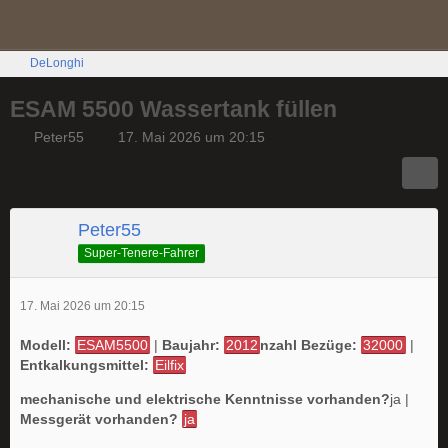
DeLonghi
ESAM 5500 Wassertank füllen
Peter55
17. Mai 2026 um 20:15
Peter55
Super-Tenere-Fahrer
17. Mai 2026 um 20:15
Modell:
ESAM5500
|
Baujahr:
2012
nzahl Bezüge:
32000
|
Entkalkungsmittel:
Eilfix
mechanische und elektrische Kenntnisse vorhanden?
ja |
Messgerät vorhanden?
ja