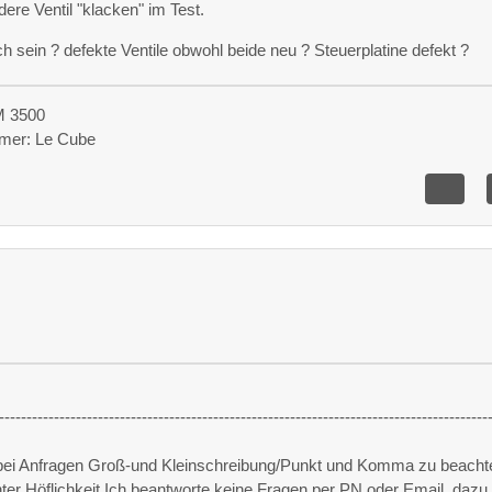
dere Ventil "klacken" im Test.
h sein ? defekte Ventile obwohl beide neu ? Steuerplatine defekt ?
M 3500
mmer: Le Cube
-----------------------------------------------------------------------------------------
 bei Anfragen Groß-und Kleinschreibung/Punkt und Komma zu beacht
unter Höflichkeit.Ich beantworte keine Fragen per PN oder Email, dazu 