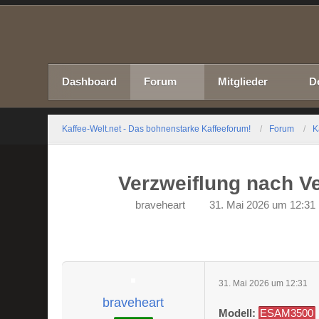
Dashboard
Forum
Mitglieder
D
Kaffee-Welt.net - Das bohnenstarke Kaffeeforum!
Forum
K
Verzweiflung nach V
braveheart
31. Mai 2026 um 12:31
31. Mai 2026 um 12:31
braveheart
Modell:
ESAM3500