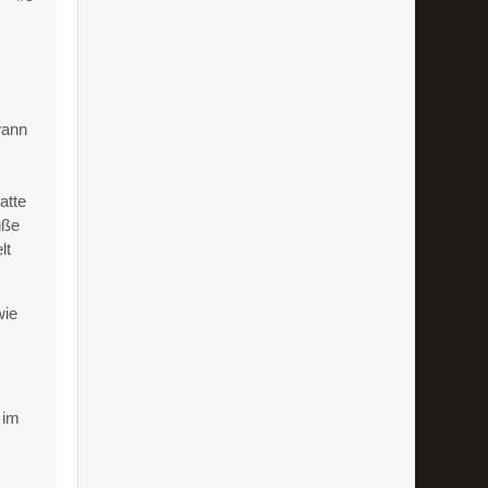
wann
atte
üße
lt
wie
 im