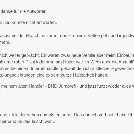
anke für die Antworten.
k und konnte nicht antworten.
 Das ist bei der Maschine immer das Problem. Kaffee geht und irgend
 mehr.
mich weiter gebracht. Es waren zwar neue Ventile aber beim Einbau h
obleme (ober Plastikklemme am Halter war im Weg) aber die Anschl
e es bei einem Internethändler gekauft den ich mittlerweile gewechse
pplungsdichtungen eine extrem kurze Haltbarkeit hatten.
u meinem alten Händler - BND Juraprofi - und jetzt funzt wieder alles 
habe ich leider schon damals entsorgt. Das danach verbaute habe ich
nt jemand ob das falsch war ...