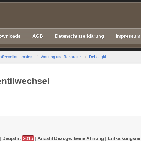
ownloads
AGB
Datenschutzerklärung
Impressum
affeevollautomaten
Wartung und Reparatur
DeLonghi
entilwechsel
|
Baujahr:
2016
|
Anzahl Bezüge: keine Ahnung
|
Entkalkungsmit