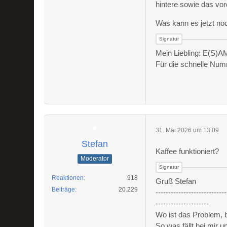
hintere sowie das vor
Was kann es jetzt noc
Mein Liebling: E(S)A
Für die schnelle Nu
31. Mai 2026 um 13:09
Stefan
Kaffee funktioniert?
Moderator
Reaktionen
918
Gruß Stefan
Beiträge
20.229
----------------------------
---------------------
Wo ist das Problem,
So was fällt bei mir 