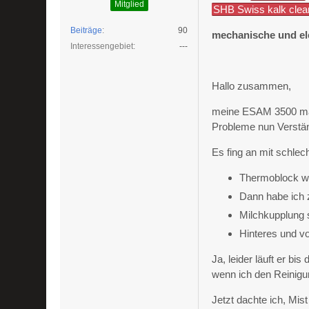
Mitglied
SHB Swiss kalk clea
Beiträge
90
mechanische und el
Interessengebiet
---
Hallo zusammen,
meine ESAM 3500 mach
Probleme nun Verstä
Es fing an mit schle
Thermoblock wu
Dann habe ich z
Milchkupplung s
Hinteres und vo
Ja, leider läuft er bi
wenn ich den Reinigu
Jetzt dachte ich, Mis