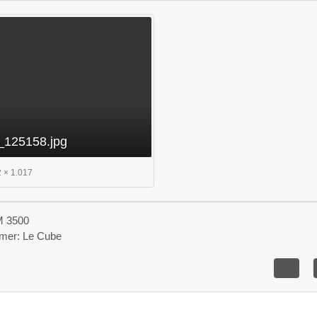
125158.jpg
 × 1.017
M 3500
mmer: Le Cube