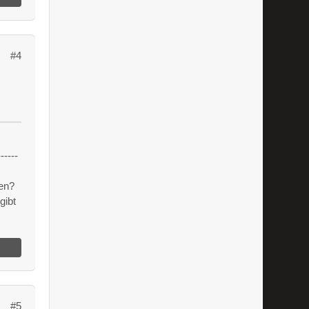
#4
m
------
en?
gibt
#5