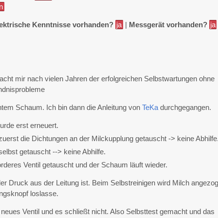
n
ektrische Kenntnisse vorhanden?
ja
|
Messgerät vorhanden?
ja
t mir nach vielen Jahren der erfolgreichen Selbstwartungen ohne
ndnisprobleme
chtem Schaum. Ich bin dann die Anleitung von
TeKa
durchgegangen.
rde erst erneuert.
uerst die Dichtungen an der Milckupplung getauscht -> keine Abhilfe
elbst getauscht --> keine Abhilfe.
rderes Ventil getauscht und der Schaum läuft wieder.
s der Druck aus der Leitung ist. Beim Selbstreinigen wird Milch angezo
ngsknopf loslasse.
t neues Ventil und es schließt nicht. Also Selbsttest gemacht und das