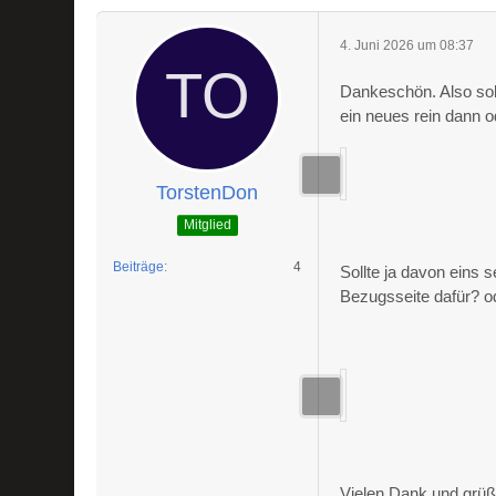
4. Juni 2026 um 08:37
Dankeschön. Also soll
ein neues rein dann o
TorstenDon
Mitglied
Beiträge
4
Sollte ja davon eins s
Bezugsseite dafür? o
Vielen Dank und grü