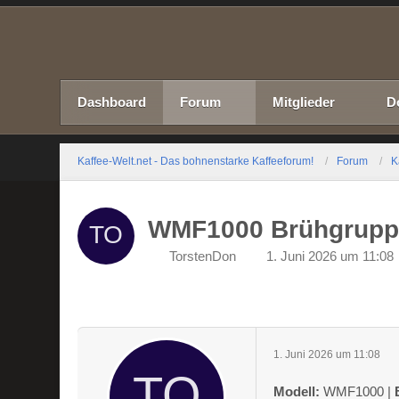
Dashboard
Forum
Mitglieder
D
Kaffee-Welt.net - Das bohnenstarke Kaffeeforum!
Forum
K
WMF1000 Brühgruppe
TorstenDon
1. Juni 2026 um 11:08
1. Juni 2026 um 11:08
Modell:
WMF1000 |