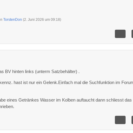
von
TorstenDon
(
2. Juni 2026 um 09:18
)
as BV hinten links (unterm Satzbehälter) .
kennz. hast ist nur ein Gelenk.Einfach mal die Suchfunktion im Foru
be eines Getränkes Wasser im Kolben auftaucht dann schliesst das
hrieben.