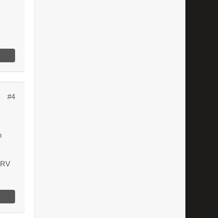
#4
m
 RV