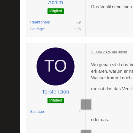
Achim
Das Ventil nennt sich
Mitglied
Reaktionen
89
Beiträge
935
2. Juni 2026 um 08:08
Wo genau sitzt das V
erklären, warum er n
Wasser kommt doch 
meinst das das Ventil
TorstenDon
Mitglied
Beiträge
4
oder das: