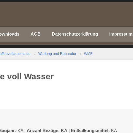
ownloads
AGB
Datenschutzerklärung
Impressum
affeevollautomaten
Wartung und Reparatur
WMF
 voll Wasser
Baujahr:
KA |
Anzahl Bezüge: KA
|
Entkalkungsmittel:
KA