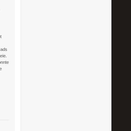
a
t
Pads
eie.
önnte
e