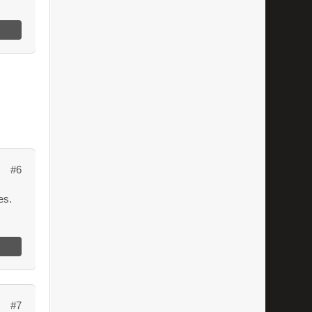
#6
es.
#7