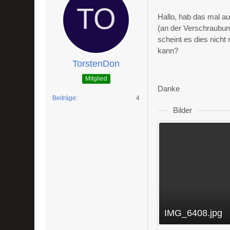
Hallo, hab das mal au
(an der Verschraubung
scheint es dies nich
kann?
TorstenDon
Mitglied
Danke
Beiträge
4
Bilder
IMG_6408.jpg