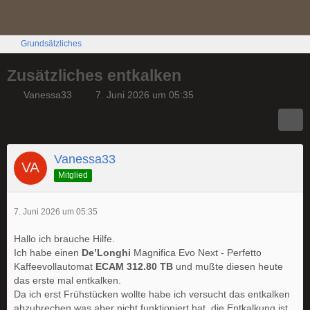
Grundsätzliches
Zusätzliches entkalken
Vanessa33
7. Juni 2026 um 05:35
Vanessa33
Mitglied
7. Juni 2026 um 05:35
Hallo ich brauche Hilfe.
Ich habe einen
De’Longhi
Magnifica Evo Next - Perfetto
Kaffeevollautomat
ECAM 312.80 TB
und mußte diesen heute
das erste mal entkalken.
Da ich erst Frühstücken wollte habe ich versucht das entkalken
abzubrechen was aber nicht funktioniert hat, die Entkalkung ist