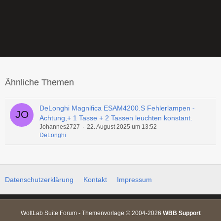
Ähnliche Themen
DeLonghi Magnifica ESAM4200.S Fehlerlampen -
Achtung,+ 1 Tasse + 2 Tassen leuchten konstant.
Johannes2727
22. August 2025 um 13:52
DeLonghi
Datenschutzerklärung
Kontakt
Impressum
WoltLab Suite Forum - Themenvorlage © 2004-2026
WBB Support