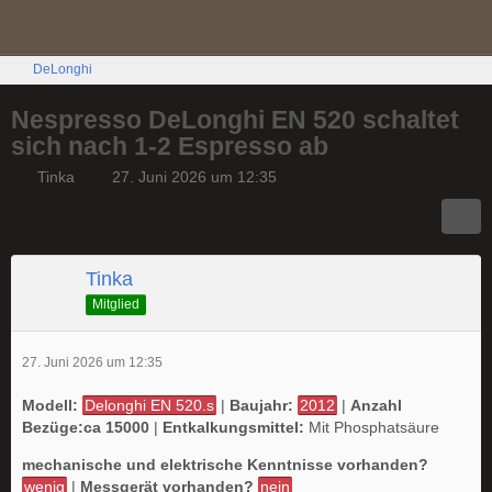
DeLonghi
Nespresso DeLonghi EN 520 schaltet
sich nach 1-2 Espresso ab
Tinka
27. Juni 2026 um 12:35
Tinka
Mitglied
27. Juni 2026 um 12:35
Modell:
Delonghi EN 520.s
|
Baujahr:
2012
|
Anzahl
Bezüge:ca 15000
|
Entkalkungsmittel:
Mit Phosphatsäure
mechanische und elektrische Kenntnisse vorhanden?
wenig
|
Messgerät vorhanden?
nein