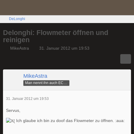
DeLonghi
Delonghi: Flowmeter öffnen und
reinigen
MikeAstra
31. Januar 2012 um 19:53
MikeAstra
Man nennt ihn auch ECAMike
31. Januar 2012 um 19:53
Servus,
Ich glaube ich bin zu doof das Flowmeter zu öffnen. :aua: