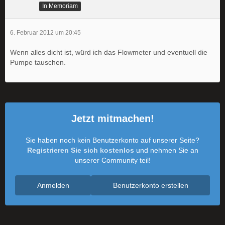
In Memoriam
6. Februar 2012 um 20:45
Wenn alles dicht ist, würd ich das Flowmeter und eventuell die
Pumpe tauschen.
Jetzt mitmachen!
Sie haben noch kein Benutzerkonto auf unserer Seite?
Registrieren Sie sich kostenlos
und nehmen Sie an
unserer Community teil!
Anmelden
Benutzerkonto erstellen