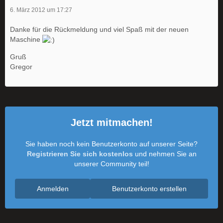
6. März 2012 um 17:27
Danke für die Rückmeldung und viel Spaß mit der neuen
Maschine
Gruß
Gregor
Jetzt mitmachen!
Sie haben noch kein Benutzerkonto auf unserer Seite?
Registrieren Sie sich kostenlos
und nehmen Sie an
unserer Community teil!
Anmelden
Benutzerkonto erstellen