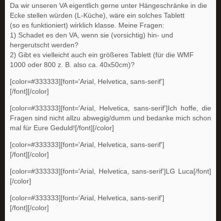
Da wir unseren VA eigentlich gerne unter Hängeschränke in die
Ecke stellen würden (L-Küche), wäre ein solches Tablett
(so es funktioniert) wirklich klasse. Meine Fragen:
1) Schadet es den VA, wenn sie (vorsichtig) hin- und
hergerutscht werden?
2) Gibt es vielleicht auch ein größeres Tablett (für die WMF
1000 oder 800 z. B. also ca. 40x50cm)?
[color=#333333][font='Arial, Helvetica, sans-serif']
[/font][/color]
[color=#333333][font='Arial, Helvetica, sans-serif']Ich hoffe, die
Fragen sind nicht allzu abwegig/dumm und bedanke mich schon
mal für Eure Geduld![/font][/color]
[color=#333333][font='Arial, Helvetica, sans-serif']
[/font][/color]
[color=#333333][font='Arial, Helvetica, sans-serif']LG Luca[/font]
[/color]
[color=#333333][font='Arial, Helvetica, sans-serif']
[/font][/color]