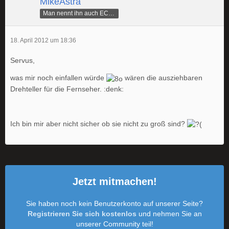
MikeAstra
Man nennt ihn auch ECAMike
18. April 2012 um 18:36
Servus,
was mir noch einfallen würde
wären die ausziehbaren
Drehteller für die Fernseher. :denk:
Ich bin mir aber nicht sicher ob sie nicht zu groß sind?
Jetzt mitmachen!
Sie haben noch kein Benutzerkonto auf unserer Seite?
Registrieren Sie sich kostenlos
und nehmen Sie an
unserer Community teil!