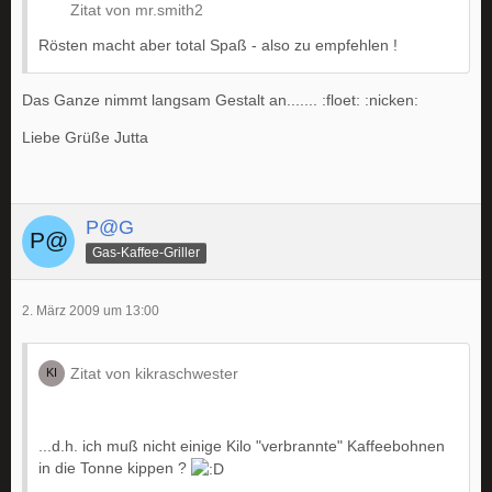
Zitat von mr.smith2
Rösten macht aber total Spaß - also zu empfehlen !
Das Ganze nimmt langsam Gestalt an....... :floet: :nicken:
Liebe Grüße Jutta
P@G
Gas-Kaffee-Griller
2. März 2009 um 13:00
Zitat von kikraschwester
...d.h. ich muß nicht einige Kilo "verbrannte" Kaffeebohnen
in die Tonne kippen ?