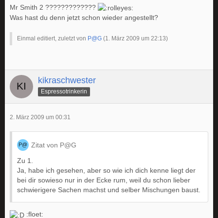
Mr Smith 2 ?????????????
Was hast du denn jetzt schon wieder angestellt?
Als Röster würde ich den Gene vorziehen.
Einmal editiert, zuletzt von
P@G
(
1. März 2009 um 22:13
)
Rösten macht aber total Spaß - also zu empfehlen ! :thump:
Gruß
kikraschwester
Espressotrinkerin
Jürgen
2. März 2009 um 00:31
Zitat von P@G
Zu 1.
Ja, habe ich gesehen, aber so wie ich dich kenne liegt der
bei dir sowieso nur in der Ecke rum, weil du schon lieber
schwierigere Sachen machst und selber Mischungen baust.
:floet: