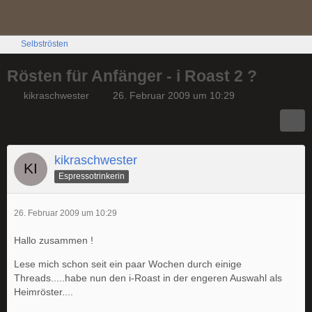
Selbströsten
Rösten für Anfänger - i Roast 2 ?
kikraschwester
26. Februar 2009 um 10:29
kikraschwester
Espressotrinkerin
26. Februar 2009 um 10:29
Hallo zusammen !
Lese mich schon seit ein paar Wochen durch einige
Threads.....habe nun den i-Roast in der engeren Auswahl als
Heimröster....