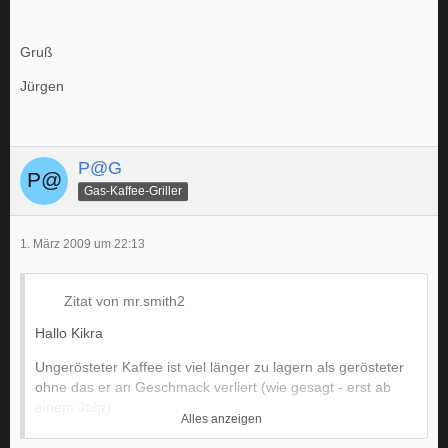
Gruß
Jürgen
P@G
Gas-Kaffee-Griller
1. März 2009 um 22:13
Zitat von mr.smith2
Hallo Kikra
Ungerösteter Kaffee ist viel länger zu lagern als gerösteter
ohne das er an Geschmack verliert (wie gesagt - erst ab
einem Jahr)
Alles anzeigen
Man kommt sehr schnell auf ein gut trinkbares Ergebnis.