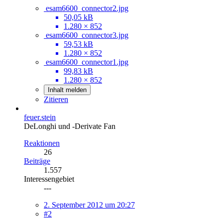
esam6600_connector2.jpg
50,05 kB
1.280 × 852
esam6600_connector3.jpg
59,53 kB
1.280 × 852
esam6600_connector1.jpg
99,83 kB
1.280 × 852
Inhalt melden
Zitieren
feuer.stein
DeLonghi und -Derivate Fan
Reaktionen
26
Beiträge
1.557
Interessengebiet
---
2. September 2012 um 20:27
#2