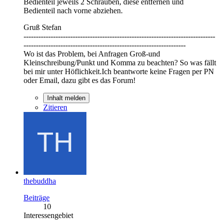
Bedienteil jeweils 2 Schrauben, diese entfernen und
Bedienteil nach vorne abziehen.
Gruß Stefan
------------------------------------------------------------------------------
------------------------------------------------------------------
Wo ist das Problem, bei Anfragen Groß-und
Kleinschreibung/Punkt und Komma zu beachten? So was fällt
bei mir unter Höflichkeit.Ich beantworte keine Fragen per PN
oder Email, dazu gibt es das Forum!
Inhalt melden
Zitieren
thebuddha
Beiträge
10
Interessengebiet