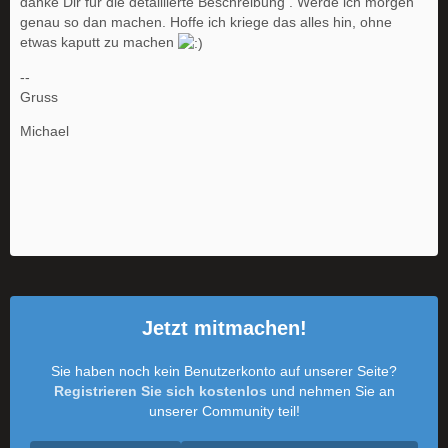
danke Dir für die detaillierte Beschreibung . Werde ich morgen
genau so dan machen. Hoffe ich kriege das alles hin, ohne
etwas kaputt zu machen
--
Gruss
Michael
Jetzt mitmachen!
Sie haben noch kein Benutzerkonto auf unserer Seite?
Registrieren Sie sich kostenlos
und nehmen Sie an
unserer Community teil!