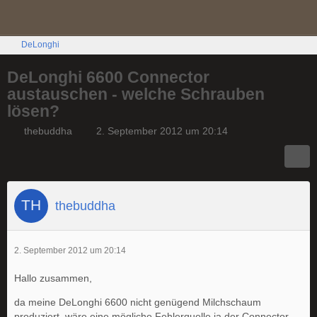
DeLonghi
DeLonghi 6600 Connector
austauschen - welche Schrauben
lösen?
thebuddha
2. September 2012 um 20:14
thebuddha
2. September 2012 um 20:14
Hallo zusammen,
da meine DeLonghi 6600 nicht genügend Milchschaum
produziert, wäre eine mögliche Fehlerquelle ja der Connector