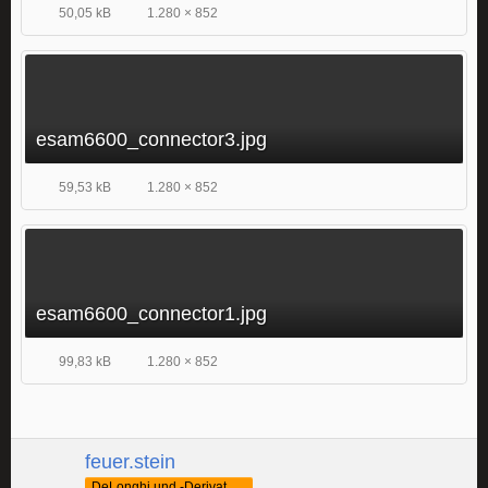
50,05 kB
1.280 × 852
esam6600_connector3.jpg
59,53 kB
1.280 × 852
esam6600_connector1.jpg
99,83 kB
1.280 × 852
feuer.stein
DeLonghi und -Derivate Fan