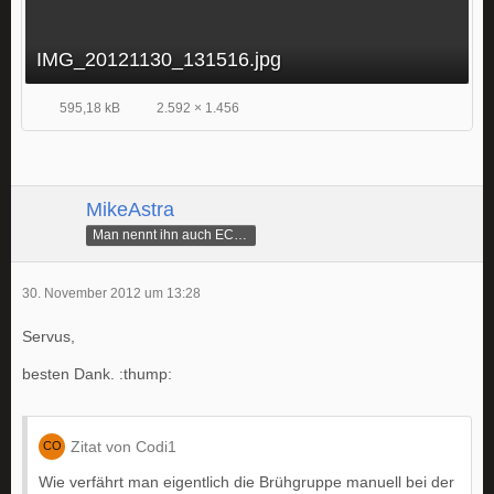
IMG_20121130_131516.jpg
595,18 kB
2.592 × 1.456
MikeAstra
Man nennt ihn auch ECAMike
30. November 2012 um 13:28
Servus,
besten Dank. :thump:
Zitat von Codi1
Wie verfährt man eigentlich die Brühgruppe manuell bei der