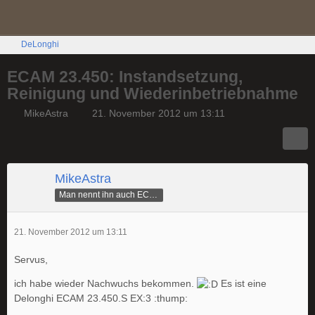
DeLonghi
ECAM 23.450: Instandsetzung,
Reinigung und Wiederinbetriebnahme
MikeAstra
21. November 2012 um 13:11
MikeAstra
Man nennt ihn auch ECAMike
21. November 2012 um 13:11
Servus,
ich habe wieder Nachwuchs bekommen.
Es ist eine
Delonghi ECAM 23.450.S EX:3 :thump: