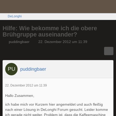
DeLonghi
Hilfe: Wie bekomme ich die obere
Brühgruppe auseinander?
puddingbaer
22. Dezember 2012 um 11:39
puddingbaer
22. Dezember 2012 um 11:39
Hallo Zusammen,
ich habe mich vor Kurzem hier angemeldet und auch fleißig
nach einer Lösung in DeLonghi Forum gesucht. Leider komme
ich gerade nicht weiter. Problem ist, dass die Kaffeemaschine