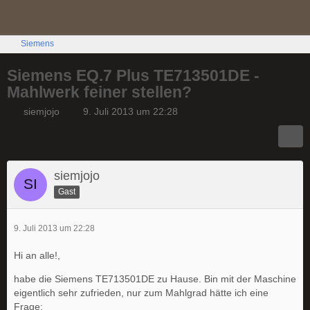
Siemens
Siemens EQ.7 Plus TE713501DE -
Mahlwerk feiner stellen?
siemjojo
9. Juli 2013 um 22:28
siemjojo
Gast
9. Juli 2013 um 22:28
Hi an alle!,
habe die Siemens TE713501DE zu Hause. Bin mit der Maschine
eigentlich sehr zufrieden, nur zum Mahlgrad hätte ich eine
Frage: