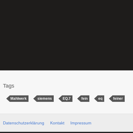
Tags
Mahlwerk
siemens
EQ.7
fein
eq
feiner
Datenschutzerklärung
Kontakt
Impressum