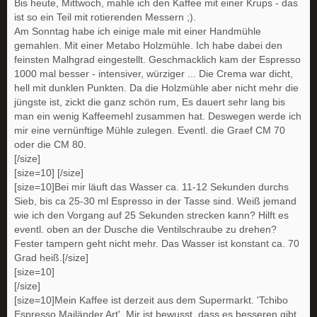
Bis heute, Mittwoch, mahle ich den Kaffee mit einer Krups - das
ist so ein Teil mit rotierenden Messern ;).
Am Sonntag habe ich einige male mit einer Handmühle
gemahlen. Mit einer Metabo Holzmühle. Ich habe dabei den
feinsten Malhgrad eingestellt. Geschmacklich kam der Espresso
1000 mal besser - intensiver, würziger ... Die Crema war dicht,
hell mit dunklen Punkten. Da die Holzmühle aber nicht mehr die
jüngste ist, zickt die ganz schön rum, Es dauert sehr lang bis
man ein wenig Kaffeemehl zusammen hat. Deswegen werde ich
mir eine vernünftige Mühle zulegen. Eventl. die Graef CM 70
oder die CM 80.
[/size]
[size=10] [/size]
[size=10]Bei mir läuft das Wasser ca. 11-12 Sekunden durchs
Sieb, bis ca 25-30 ml Espresso in der Tasse sind. Weiß jemand
wie ich den Vorgang auf 25 Sekunden strecken kann? Hilft es
eventl. oben an der Dusche die Ventilschraube zu drehen?
Fester tampern geht nicht mehr. Das Wasser ist konstant ca. 70
Grad heiß.[/size]
[size=10]
[/size]
[size=10]Mein Kaffee ist derzeit aus dem Supermarkt. 'Tchibo
Espresso Mailänder Art'. Mir ist bewusst, dass es besseren gibt.