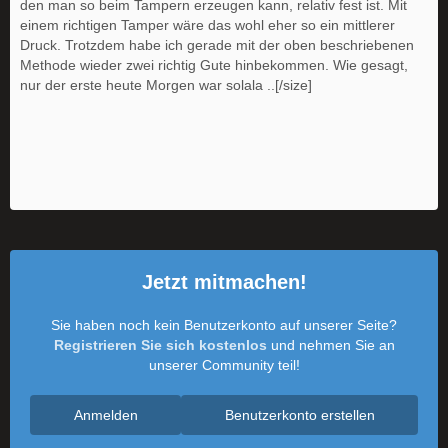
den man so beim Tampern erzeugen kann, relativ fest ist. Mit
einem richtigen Tamper wäre das wohl eher so ein mittlerer
Druck. Trotzdem habe ich gerade mit der oben beschriebenen
Methode wieder zwei richtig Gute hinbekommen. Wie gesagt,
nur der erste heute Morgen war solala ..[/size]
Jetzt mitmachen!
Sie haben noch kein Benutzerkonto auf unserer Seite?
Registrieren Sie sich kostenlos
und nehmen Sie an
unserer Community teil!
Anmelden
Benutzerkonto erstellen