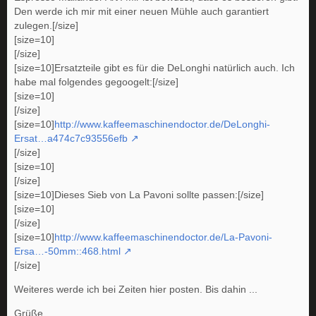
Den werde ich mir mit einer neuen Mühle auch garantiert
zulegen.[/size]
[size=10]
[/size]
[size=10]Ersatzteile gibt es für die DeLonghi natürlich auch. Ich
habe mal folgendes gegoogelt:[/size]
[size=10]
[/size]
[size=10]
http://www.kaffeemaschinendoctor.de/DeLonghi-
Ersat…a474c7c93556efb
[/size]
[size=10]
[/size]
[size=10]Dieses Sieb von La Pavoni sollte passen:[/size]
[size=10]
[/size]
[size=10]
http://www.kaffeemaschinendoctor.de/La-Pavoni-
Ersa…-50mm::468.html
[/size]
Weiteres werde ich bei Zeiten hier posten. Bis dahin ...
Grüße