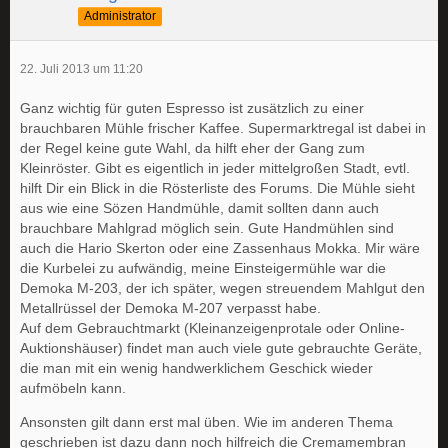
Administrator
22. Juli 2013 um 11:20
Ganz wichtig für guten Espresso ist zusätzlich zu einer
brauchbaren Mühle frischer Kaffee. Supermarktregal ist dabei in
der Regel keine gute Wahl, da hilft eher der Gang zum
Kleinröster. Gibt es eigentlich in jeder mittelgroßen Stadt, evtl.
hilft Dir ein Blick in die Rösterliste des Forums. Die Mühle sieht
aus wie eine Sözen Handmühle, damit sollten dann auch
brauchbare Mahlgrad möglich sein. Gute Handmühlen sind
auch die Hario Skerton oder eine Zassenhaus Mokka. Mir wäre
die Kurbelei zu aufwändig, meine Einsteigermühle war die
Demoka M-203, der ich später, wegen streuendem Mahlgut den
Metallrüssel der Demoka M-207 verpasst habe.
Auf dem Gebrauchtmarkt (Kleinanzeigenprotale oder Online-
Auktionshäuser) findet man auch viele gute gebrauchte Geräte,
die man mit ein wenig handwerklichem Geschick wieder
aufmöbeln kann.
Ansonsten gilt dann erst mal üben. Wie im anderen Thema
geschrieben ist dazu dann noch hilfreich die Cremamembran