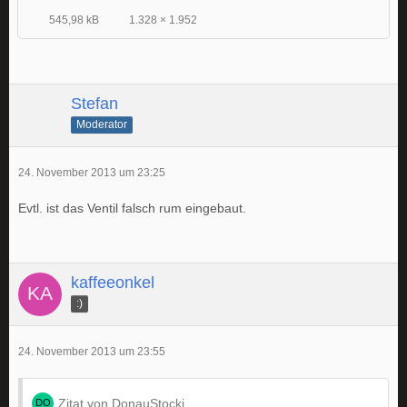
545,98 kB
1.328 × 1.952
Stefan
Moderator
24. November 2013 um 23:25
Evtl. ist das Ventil falsch rum eingebaut.
kaffeeonkel
:)
24. November 2013 um 23:55
Zitat von DonauStocki