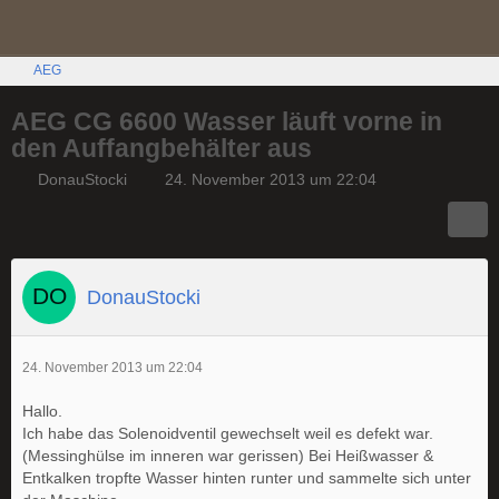
AEG
AEG CG 6600 Wasser läuft vorne in
den Auffangbehälter aus
DonauStocki
24. November 2013 um 22:04
DonauStocki
24. November 2013 um 22:04
Hallo.
Ich habe das Solenoidventil gewechselt weil es defekt war.
(Messinghülse im inneren war gerissen) Bei Heißwasser &
Entkalken tropfte Wasser hinten runter und sammelte sich unter