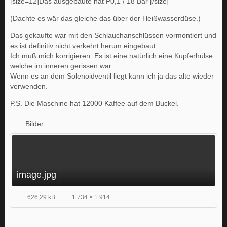
[size=12]Das ausgebaute hat P0,1 / 18 Bar [/size]
(Dachte es wär das gleiche das über der Heißwasserdüse.)
Das gekaufte war mit den Schlauchanschlüssen vormontiert und
es ist definitiv nicht verkehrt herum eingebaut.
Ich muß mich korrigieren. Es ist eine natürlich eine Kupferhülse
welche im inneren gerissen war.
Wenn es an dem Solenoidventil liegt kann ich ja das alte wieder
verwenden.
P.S. Die Maschine hat 12000 Kaffee auf dem Buckel.
Bilder
image.jpg
626,29 kB
1.734 × 1.914