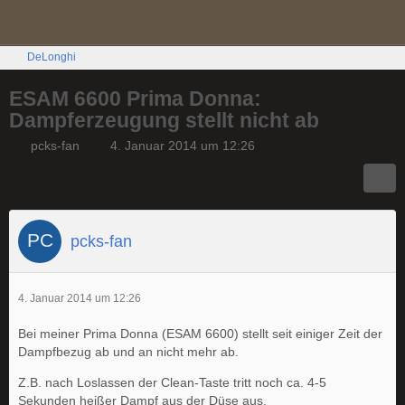
DeLonghi
ESAM 6600 Prima Donna:
Dampferzeugung stellt nicht ab
pcks-fan
4. Januar 2014 um 12:26
pcks-fan
4. Januar 2014 um 12:26
Bei meiner Prima Donna (ESAM 6600) stellt seit einiger Zeit der
Dampfbezug ab und an nicht mehr ab.
Z.B. nach Loslassen der Clean-Taste tritt noch ca. 4-5
Sekunden heißer Dampf aus der Düse aus.