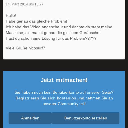
14. März 2014 um 15:27
Hallo!
Habe genau das gleiche Problem!
Ich habe das Video angeschaut und dachte da steht meine
Maschine, sie macht genau die gleichen Geräusche!
Hast du schon eine Lösung für das Problem?????
Viele Grüße nicosurf7
Jetzt mitmachen!
Sie haben noch kein Benutzerkonto auf unserer Seite?
Registrieren Sie sich kostenlos
und nehmen Sie an
unserer Community teil!
Anmelden
Benutzerkonto erstellen