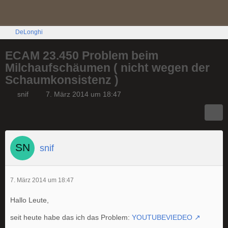
DeLonghi
ECAM 23.450 Problem beim
Milchaufschäumen ( nicht wegen der
Schaumkonsistenz )
snif
7. März 2014 um 18:47
snif
7. März 2014 um 18:47
Hallo Leute,
seit heute habe das ich das Problem:
YOUTUBEVIEDEO