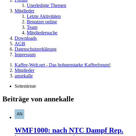
Unerledigte Themen
Mitglieder
Letzte Aktivitäten
Benutzer online
Team
Mitgliedersuche
Downloads
AGB
Datenschutzerklärung
Impressum
Kaffee-Welt.net - Das bohnenstarke Kaffeeforum!
Mitglieder
annekalle
Seitenleiste
Beiträge von annekalle
WMF1000: nach NTC Dampf Rep.