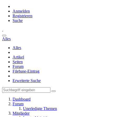
Anmelden
Registrieren
Suche
Alles
Alles
Artikel
Seiten
Forum
Filebase-Eintrag
Erweiterte Suche
Dashboard
Forum
Unerledigte Themen
Mitglieder