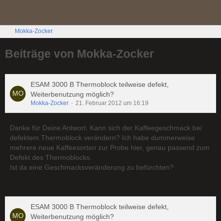
Mokka-Zocker
Beiträge von Mokka-Zocker
ESAM 3000 B Thermoblock teilweise defekt,
Weiterbenutzung möglich?
Mokka-Zocker
21. Februar 2012 um 16:19
Danke für Deine Antwort. Kann sich der Kaffeegeschmack bei
defektem Thermoblock verändern? Ich habe dummerweise
mehrere neue Kaffeesorten zur Probe hier, genau passend zum
Defekt des Thermoblocks.
Ist da eine Geschmacksveränderung zu befürchten?
ESAM 3000 B Thermoblock teilweise defekt,
Weiterbenutzung möglich?