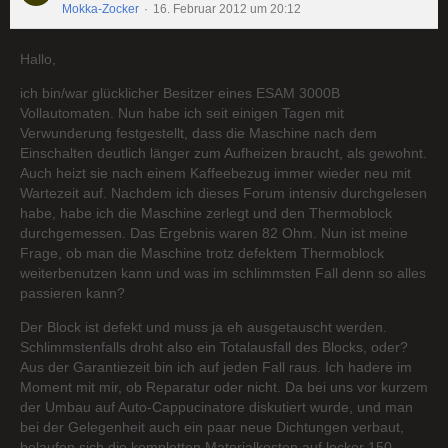
Mokka-Zocker
16. Februar 2012 um 20:12
Hallo,
ich bin/war glücklicher Besitzer eines ESAM 3000B
Vollautomaten. Nun habe ich seit einigen Tagen mit
Verwunderung festgestellt, dass die Maschine nach dem
Einschalten deutlich länger zum Aufheizen braucht, als gewohnt.
Auch heizt sie nach einem Kaffeebezug immer wieder neu mit
Wartezeit auf. Nachdem ich dieses Forum intensiv durchgelesen
habe, habe ich die Maschine zerlegt und den Thermoblock
durchgemessen. Das Ergebnis waren 82 Ohm. Nun ist meine
Frage, ob man die Maschine trotz defektem Thermoblock
weiterbenutzen kann und was im schlimmsten Fall denn so alles
passieren kann?
Der Block ist defekt und muss ja eh ausgetauscht werden.
Schlimmstenfalls droht also ein Totalausfall des Blocks, oder?
Aus der Garantiezeit bin ich auf jeden Fall raus. Ich hadere im
Moment mit mir, ob Reparatur oder nicht. Da bei uns vor kurzem
der Umbau auf Auto-Cappucinatore diskutiert wurde, und man
bei der Gelegenheit auch ein paar neue Dichtungen verbaut,
belaufen sich die kompletten Materialkosten auf locker 150