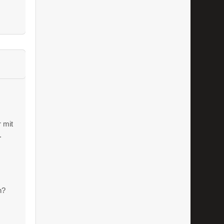
 mit
.
n?