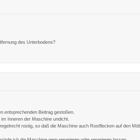
tfernung des Unterbodens?
inen entsprechenden Beitrag gestoßen.
 im Inneren der Maschine undicht.
regelrecht rostig, so daß die Maschine auch Rostflecken auf den Mö
ürde ich die Maschine gern reparieren oder reparieren lassen.