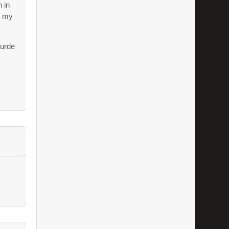
 in
n my
wurde