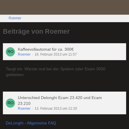
Roemer
Beiträge von Roemer
Kaffeevollautomat für ca. 300€
Roemer
16. Februar 2013 um 11:57
Taugt nix. Wärste mal bei der Spidem oder Esam 3000
geblieben.
Unterschied Delonghi Ecam 23.420 und Ecam
23.210
Roemer
13. Februar 2013 um 12:20
DeLonghi - Allgemeine FAQ