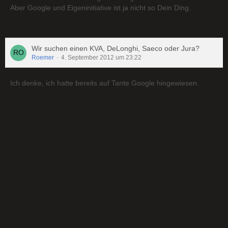
Aber Google und Eigeninitiative ist ja nicht so Dein Ding.
Wir suchen einen KVA, DeLonghi, Saeco oder Jura?
Roemer
4. September 2012 um 23:22
Ich denke, ich hatte bereits auf Tante Google hingewiesen.