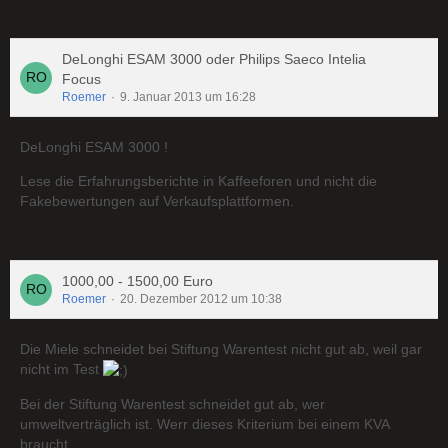
DeLonghi ESAM 3000 oder Philips Saeco Intelia
Focus
Roemer
9. Januar 2013 um 16:28
DeLonghi ESAM 3000 !
Lese die Erfahrungsberichte in Kaffeeforen und nicht die
Fakebewertungen auf Verkaufsplattformen.
1000,00 - 1500,00 Euro
Roemer
20. Dezember 2012 um 10:38
Die Miele schneidet bei Stiftung Warentest nicht gut ab, weil gar
nicht im Test
Bei der Stiftung Warentest schneidet gut ab, wer
umweltverträglich ist. Werr dieses Kriterium bei einem KVA
braucht .......