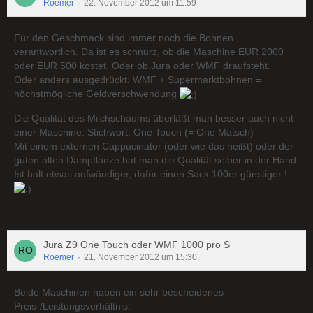
Roemer
22. November 2012 um 11:59
Für den Geschmack sind immer noch die Bohnen
verantwortlich. Da ist es schnurz, ob die Maschine EUR 2000
oder EUR 500 kostet. Oder ob Jura oder WMF draufsteht.
Oder anders ausgedrückt: WMF + Supermarktbohnen =
höchstmögliche Geldverschwendung
Die Qualität des Milchschaums überläßt man besser auch nicht
einer Maschine. Stichwort: One Touch (= One Matsch)
Mit einem externen Cappucinator (oder wie das heißt) oder der
guten alten Dampflanze hat man die Qualität selber in der Hand.
Ist halt etwas aufwändiger, dafür einen Sack 100er günstiger !
Jura Z9 One Touch oder WMF 1000 pro S
Roemer
21. November 2012 um 15:30
Beide Maschinen haben ein sehr bescheidenes
Preis-/Leistungsverhältnis.