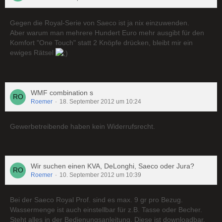
Gegen die Royal-Serie von Saeco ist ja nix einzuwenden.
Aber warum man mehrere Hundert Euro mehr ausgibt für den
Komfort "One Touch" statt 2 Knöpfe drücken, bleibt mir ein
ewiges Rätsel
WMF combination s
Roemer
18. September 2012 um 10:24
Gewerbetreibende haben kein Widerrufsrecht.
Wir suchen einen KVA, DeLonghi, Saeco oder Jura?
Roemer
10. September 2012 um 10:39
Bei der Saeco Royal Prof. sind es max. 9 gr pro Bezug.
Wassermenge ist auch einstellbar für z.B. Tasse oder Becher.
Steht alles in der Bedienungsanleitung. Diese ist downloadbar.