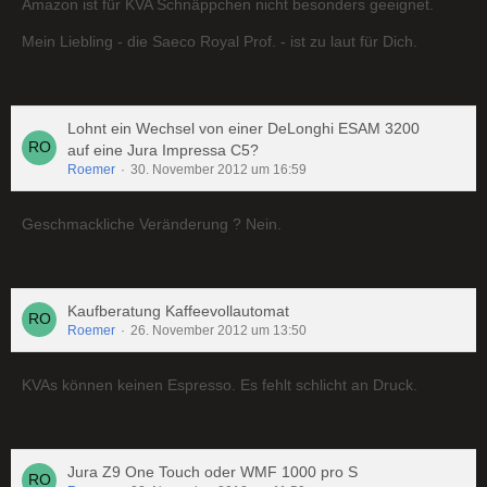
Amazon ist für KVA Schnäppchen nicht besonders geeignet.
Mein Liebling - die Saeco Royal Prof. - ist zu laut für Dich.
Lohnt ein Wechsel von einer DeLonghi ESAM 3200
auf eine Jura Impressa C5?
Roemer
30. November 2012 um 16:59
Geschmackliche Veränderung ? Nein.
Kaufberatung Kaffeevollautomat
Roemer
26. November 2012 um 13:50
KVAs können keinen Espresso. Es fehlt schlicht an Druck.
Jura Z9 One Touch oder WMF 1000 pro S