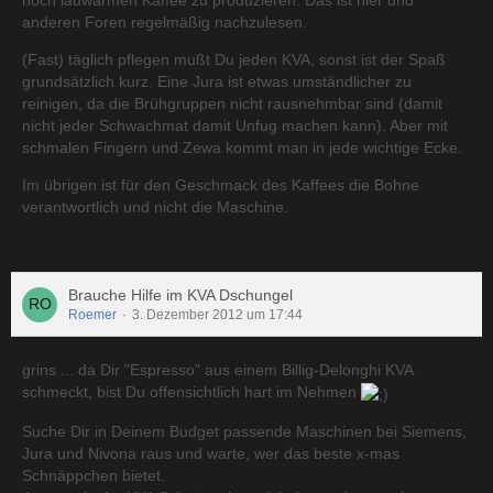
noch lauwarmen Kaffee zu produzieren. Das ist hier und
anderen Foren regelmäßig nachzulesen.
(Fast) täglich pflegen mußt Du jeden KVA, sonst ist der Spaß
grundsätzlich kurz. Eine Jura ist etwas umständlicher zu
reinigen, da die Brühgruppen nicht rausnehmbar sind (damit
nicht jeder Schwachmat damit Unfug machen kann). Aber mit
schmalen Fingern und Zewa kommt man in jede wichtige Ecke.
Im übrigen ist für den Geschmack des Kaffees die Bohne
verantwortlich und nicht die Maschine.
Brauche Hilfe im KVA Dschungel
Roemer
3. Dezember 2012 um 17:44
grins ... da Dir "Espresso" aus einem Billig-Delonghi KVA
schmeckt, bist Du offensichtlich hart im Nehmen
Suche Dir in Deinem Budget passende Maschinen bei Siemens,
Jura und Nivona raus und warte, wer das beste x-mas
Schnäppchen bietet.