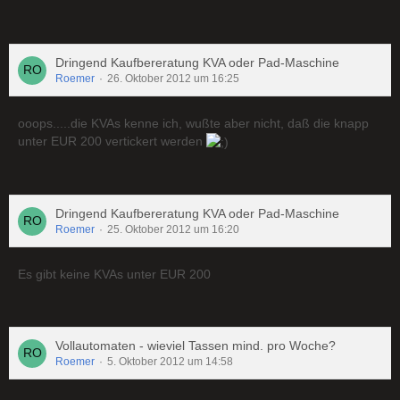
Dringend Kaufbereratung KVA oder Pad-Maschine
Roemer
26. Oktober 2012 um 16:25
ooops.....die KVAs kenne ich, wußte aber nicht, daß die knapp
unter EUR 200 vertickert werden
Dringend Kaufbereratung KVA oder Pad-Maschine
Roemer
25. Oktober 2012 um 16:20
Es gibt keine KVAs unter EUR 200
Vollautomaten - wieviel Tassen mind. pro Woche?
Roemer
5. Oktober 2012 um 14:58