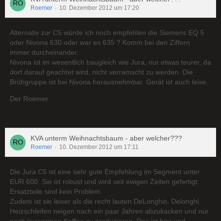
Roemer
10. Dezember 2012 um 17:20
Alternativ zur C5 würde ich noch empfehlen die Siemens EQ 5
oder Nivona 630 oder war es 635 ? Komm bei den Ziffern
immer durcheinander.
Nivona ist im wesentlich baugleich wie Jura, nur etwas teurer, da
dort darauf geachtet wird, nicht verramscht zu werden. Die
Brühgruppe ist bei Nivona herausnehmbar. Gerät ist auch leise.
Der Roemer
KVA unterm Weihnachtsbaum - aber welcher???
Roemer
10. Dezember 2012 um 17:11
Die Jura C5 ist eine sehr gute Empfehlung im Segment unter
EUR 600. Sie ist robust und wird seit ewigen Zeiten gefertigt.
Ersatzteile sind kein Problem.
Zudem ist sie leiser als die recht lauten DeLonghis. Delonghi
Heizschleifen neigen nach ein paar Jahren abzukacken und nur