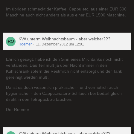
Im übrigen schmeckt der Kaffee, Cappu etc. aus einer EUR 500
Maschine auch nicht anders als aus einer EUR 1500 Maschine.
KVA unterm Weihnachtsbaum - aber welcher???
Roemer
11. Dezember 2012 um 12:01
Ehrlich gesagt, habe ich den Sinn eines Milchtanks noch nicht
verstanden. Das Teil muß ja über Nacht immer in den
Kühlschrank sofern die Restmilch nicht entsorgt und der Tank
gereinigt werden muß.
Da ist es doch wesentlich praktischer - und vermutlich auch
hygienischer - den Cappucinatore-Schlauch bei Bedarf gleich
direkt in den Tetrapack zu tauchen.
Der Roemer
KVA unterm Weihnachtsbaum - aber welcher???