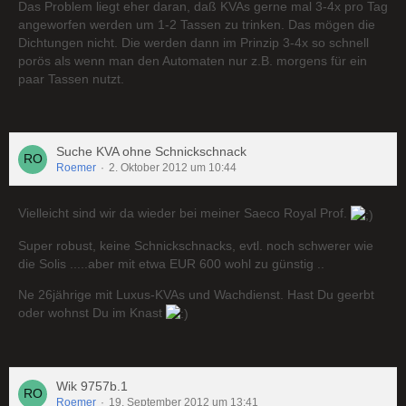
Das Problem liegt eher daran, daß KVAs gerne mal 3-4x pro Tag
angeworfen werden um 1-2 Tassen zu trinken. Das mögen die
Dichtungen nicht. Die werden dann im Prinzip 3-4x so schnell
porös als wenn man den Automaten nur z.B. morgens für ein
paar Tassen nutzt.
Suche KVA ohne Schnickschnack
Roemer
2. Oktober 2012 um 10:44
Vielleicht sind wir da wieder bei meiner Saeco Royal Prof.
Super robust, keine Schnickschnacks, evtl. noch schwerer wie
die Solis .....aber mit etwa EUR 600 wohl zu günstig ..
Ne 26jährige mit Luxus-KVAs und Wachdienst. Hast Du geerbt
oder wohnst Du im Knast
Wik 9757b.1
Roemer
19. September 2012 um 13:41