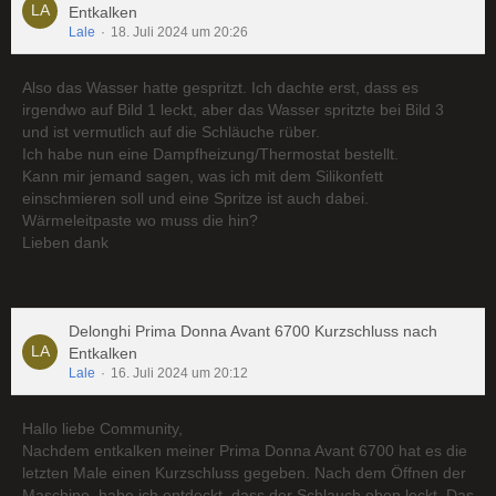
Entkalken
Lale
18. Juli 2024 um 20:26
Also das Wasser hatte gespritzt. Ich dachte erst, dass es
irgendwo auf Bild 1 leckt, aber das Wasser spritzte bei Bild 3
und ist vermutlich auf die Schläuche rüber.
Ich habe nun eine Dampfheizung/Thermostat bestellt.
Kann mir jemand sagen, was ich mit dem Silikonfett
einschmieren soll und eine Spritze ist auch dabei.
Wärmeleitpaste wo muss die hin?
Lieben dank
Delonghi Prima Donna Avant 6700 Kurzschluss nach
Entkalken
Lale
16. Juli 2024 um 20:12
Hallo liebe Community,
Nachdem entkalken meiner Prima Donna Avant 6700 hat es die
letzten Male einen Kurzschluss gegeben. Nach dem Öffnen der
Maschine, habe ich entdeckt, dass der Schlauch oben leckt. Das