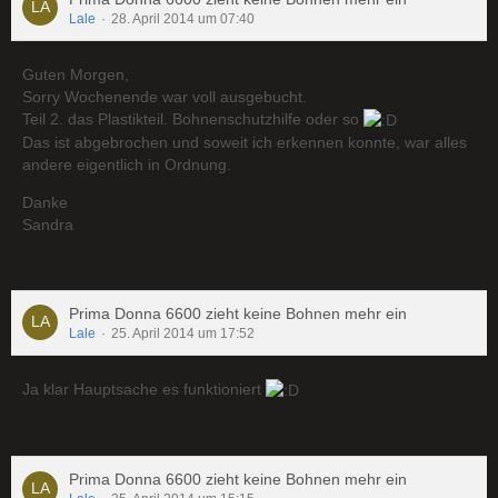
Lale
28. April 2014 um 07:40
Guten Morgen,
Sorry Wochenende war voll ausgebucht.
Teil 2. das Plastikteil. Bohnenschutzhilfe oder so
Das ist abgebrochen und soweit ich erkennen konnte, war alles
andere eigentlich in Ordnung.
Danke
Sandra
Prima Donna 6600 zieht keine Bohnen mehr ein
Lale
25. April 2014 um 17:52
Ja klar Hauptsache es funktioniert
Prima Donna 6600 zieht keine Bohnen mehr ein