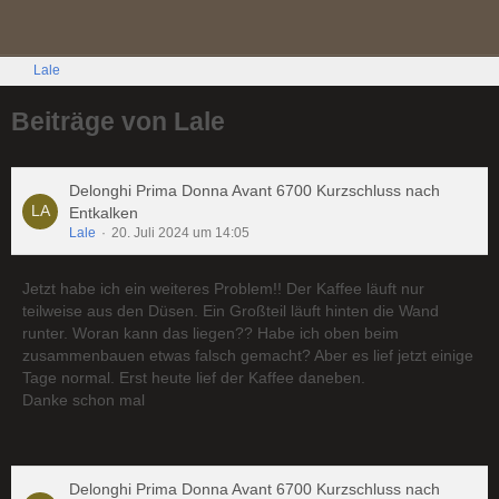
Lale
Beiträge von Lale
Delonghi Prima Donna Avant 6700 Kurzschluss nach
Entkalken
Lale
20. Juli 2024 um 14:05
Jetzt habe ich ein weiteres Problem!! Der Kaffee läuft nur
teilweise aus den Düsen. Ein Großteil läuft hinten die Wand
runter. Woran kann das liegen?? Habe ich oben beim
zusammenbauen etwas falsch gemacht? Aber es lief jetzt einige
Tage normal. Erst heute lief der Kaffee daneben.
Danke schon mal
Delonghi Prima Donna Avant 6700 Kurzschluss nach