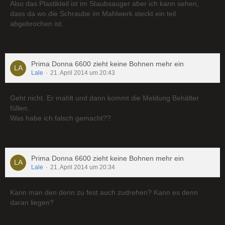
Also das Plastikteil ist im Staubsauger aber ich kann sehen,
dass da wo die Schraube im Mahlwerk steckt ein teil
abgebrochen ist.
Prima Donna 6600 zieht keine Bohnen mehr ein
Lale
21. April 2014 um 20:43
Geht nicht. Er mahlt und dann kommt die Meldung Behälter
füllen.
Was habe ich falsch gemacht??
Prima Donna 6600 zieht keine Bohnen mehr ein
Lale
21. April 2014 um 20:34
Kann man den denn zu fest auch zudrehen? Kann es denn
daran liegen?