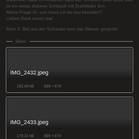
ist ein etwas dickerer Schlauch mit Drahtfeder drin.
Meine Frage ist: was muss ich da neu bestellen?
Lieben Dank schon mal
Beim 3. Bild aus der Schraube kam das Wasser gespritzt
Bilder
IMG_2432.jpeg
192,49 kB
899 × 674
IMG_2433.jpeg
179,31 kB
899 × 674