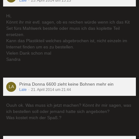
Lale
25. April 2014 um 15:15
Hi,
Könnt ihr mir evtl. sagen, ob es reichen würde wenn ich das Kit
Set fürs Mahlwerk bestelle oder muss ich das koplette Teil
ersetzen.
Kann das Plastikteil welches abgebrochen ist, nicht einzeln im
Internet finden um es zu bestellen.
Vielen Dank schon mal
Sandra
Prima Donna 6600 zieht keine Bohnen mehr ein
Lale
21. April 2014 um 21:44
Ouuh ok. Was muss ich jetzt machen? Könnt ihr mir sagen, was
ich bestellen soll oder jemand hatte sich angeboten?
Was kostet mich der Spaß.?