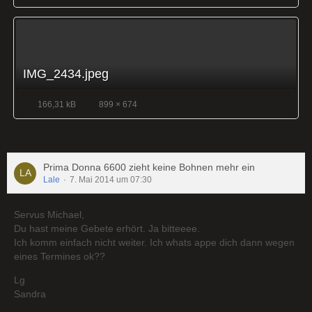
IMG_2434.jpeg
166,31 kB
899 × 674
Prima Donna 6600 zieht keine Bohnen mehr ein
Lale
7. Mai 2014 um 07:30
Servus Michael,
Du hast meine Gebete erhört. Ja bitteeee.
Ich komm einfach nicht weiter. Ich whats appe dich dann wegen
eines Termines ok??
Lg
Sandra