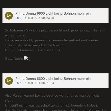
Prima Donna 6600 zieht keine Bohnen mehr ein
Lale
6. Mai 2014 um 23:45
So hab mein Glück bis jetzt versucht und gebe nun auf. Sie läuft
einfach nicht.
Habe sie entkalkt, gereinigt auseinander gebaut und wieder
zusammen, aber sie will einfach nicht.
Ich bin mit meinem Latein am Ende.
Gute Nacht
Prima Donna 6600 zieht keine Bohnen mehr ein
Lale
6. Mai 2014 um 21:24
Also Pulver kommt keines oder so wenig, dass man es nicht
sieht.
Ich weiß nicht, was da schief gelaufen ist. Irgendwie habe ich
das Gefühl als ob sie sich schwer tun würde mit dem Mahlen. Es