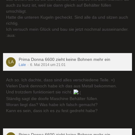
auch zu kurz ist, weil sie dann gleich auf Behälter füllen
umschlägt.
Hatte die unteren Kugeln gecheckt. Sind alle da und sitzen auch
richtig.
Ich versuch mein Glück und bau sie jetzt nochmal ausseinander.
:aua:
Prima Donna 6600 zieht keine Bohnen mehr ein
Lale
6. Mai 2014 um 21:01
Ach so. Ich dachte, dass sind alles verschiedene Teile. =)
Vielen Dank dennoch habe ich das aus Metall bekommen.
Und trotzdem funktioniert sie nicht.
Ständig sagt die doofe Maschine Behälter füllen.
Woran liegt das? Was habe ich falsch gemacht?
Kann es sein, dass ich es zu fest gedreht habe?
Prima Donna 6600 zieht keine Bohnen mehr ein