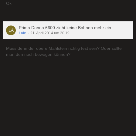
Ok
Prima Donna 6600 zieht keine Bohnen mehr ein
Lale
21. April 2014 um 20:19
Muss denn der obere Mahlstein richtig fest sein? Oder sollte
man den noch bewegen können?