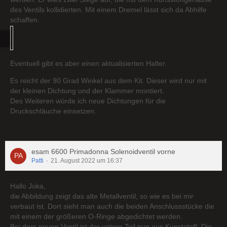
des Ventils kollidierten. Mit einem Dremel lässt sich da Abhilfe
schaffen.
Eventuell gibt es aber einen aktualisierten Halter.
Es reicht der 90 Grad Winkel aus dem Kit. Dieser wird nur mit
der kleinen Dichtung und der Klammer montiert.
Des Weiteren würde ich neue Dichtungen für die
Druckschläuche einsetzen.
esam 6600 Primadonna Solenoidventil vorne
Patti
21. August 2022 um 16:37
Hallo Joka,
die Abbildung zeigt das alte Metallventil, so wie es bei mir
verbaut ist. Dort sieht man auch die beiden Anschlussstücke die
mit einem der größeren O-Ringe abgedichtet werden.
Bei dem neuen Ventil ist der untere Teil nun aus Kunststoff. Die