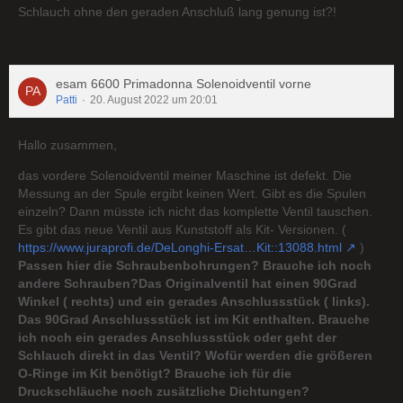
Schlauch ohne den geraden Anschluß lang genung ist?!
esam 6600 Primadonna Solenoidventil vorne
Patti
20. August 2022 um 20:01
Hallo zusammen,
das vordere Solenoidventil meiner Maschine ist defekt. Die
Messung an der Spule ergibt keinen Wert. Gibt es die Spulen
einzeln? Dann müsste ich nicht das komplette Ventil tauschen.
Es gibt das neue Ventil aus Kunststoff als Kit- Versionen. (
https://www.juraprofi.de/DeLonghi-Ersat…Kit::13088.html
)
Passen hier die Schraubenbohrungen? Brauche ich noch
andere Schrauben?Das Originalventil hat einen 90Grad
Winkel ( rechts) und ein gerades Anschlussstück ( links).
Das 90Grad Anschlussstück ist im Kit enthalten. Brauche
ich noch ein gerades Anschlussstück oder geht der
Schlauch direkt in das Ventil? Wofür werden die größeren
O-Ringe im Kit benötigt? Brauche ich für die
Druckschläuche noch zusätzliche Dichtungen?