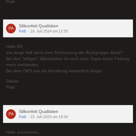
Patti
Silikonfett Qualitäten
Patti
18. Juli 2024 um 12:35
Hallo BS,
wie lange hält denn eine Schmierung der Brühgruppe damit?
Bei den "billigen" Silikonfetten ist nach zwei Tagen keine Fettung
mehr vorhanden.
Bei dem OKS war die Anhaftung wesentlich länger.
Danke
Patti
Silikonfett Qualitäten
Patti
15. Juli 2024 um 19:34
Hallo zusammen,