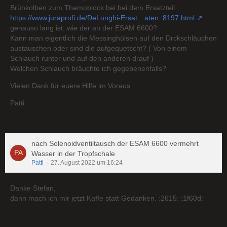
Brühkolben zum Themoblock bei bei dem Ersatzteil
https://www.juraprofi.de/DeLonghi-Ersat…aten::8197.html
genauso lang ist, wie der an der ESAM 6600?
Kann man eigentlich die Messinghülsen auf den Drckschläuchen
austauschen oder sind die aufgequetscht? ( Von einem
Schlauch runter und auf den anderen drauf )
Welchen Schlauch bräuchte ich gegebenenfalls?
Vielen Dank für euere Hilfe im Voraus
Patti
nach Solenoidventiltausch der ESAM 6600 vermehrt
Wasser in der Tropfschale
Patti
27. August 2022 um 16:24
Danke Stefan,
dann mach ich mir jetzt Kaffe statt Gedanken. :2615: :1f60d: