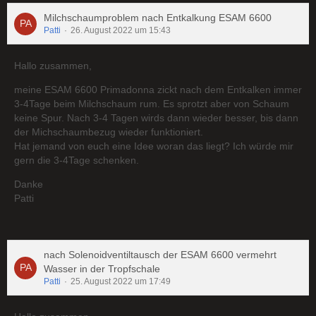
Milchschaumproblem nach Entkalkung ESAM 6600
Patti
26. August 2022 um 15:43
Hallo zusammen,
meine ESAM 6600 Primadonna zickt nach dem Entkalken immer
3-4Tage beim Milchschaum rum. Es sprotzt aber von Schaum
keine Spur. Nach 3-4 Tagen wirds dann wieder besser, bis dann
der Michschaumbezug wieder funktioniert.
Hat jemand von euch eine Idee woran das liegt? Ich würde mir
gern die 3-4Tage schenken.
Danke
Patti
nach Solenoidventiltausch der ESAM 6600 vermehrt
Wasser in der Tropfschale
Patti
25. August 2022 um 17:49