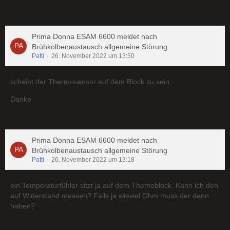
Prima Donna ESAM 6600 meldet nach
Brühkolbenaustausch allgemeine Störung
Patti
26. November 2022 um 13:50
scheint der Thermosensor auf dem Block zu sein.
Danke
Prima Donna ESAM 6600 meldet nach
Brühkolbenaustausch allgemeine Störung
Patti
26. November 2022 um 13:18
ein Temperaturfühler sitzt ja auf dem Themoblock. Kann ich den
auf Widerstand messen? Falls ja wieviel Ohm muss der denn
haben?