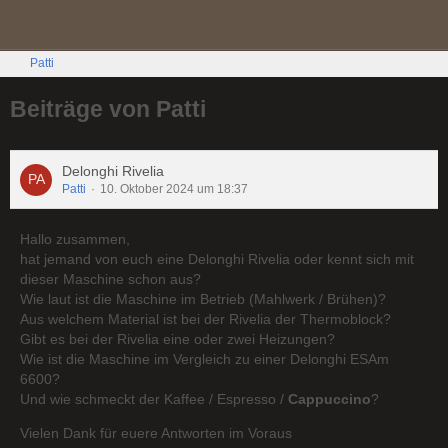
Patti
Beiträge von Patti
Delonghi Rivelia
Patti
10. Oktober 2024 um 18:37
Hallo zusammen,
hat jemand von euch eine Delonghi Rivelia oder kennt sich mit
dieser Maschine schon aus?
Wie laut ist die Maschine im Betrieb (Mahlwerk / Brühen)?
Aus welchem Material ist bei der Rivelia der Thermoblock?
Gibt es bei der Rivelia eine oder zwei Heizungen?
Wie ist die Maschine im Vergleich zu einer Delonghi ESAm
6600?
Und wie schmeckt der Kaffee / Espresso /
Cappuccino
?
Vielen Dank für euere Antworten im Voraus