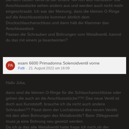
Anschlussstücke sehen anders aus und werden auch nicht mehr
eingeschraubt. Ich war der Meinung, dass die kleinen O-Ringe
auf die Anschlussstücke kommen ähnlich dem
Druckschlauchanschluss und dann hält die Klammer das
Anschlussstück.
Passen die Schrauben und Bohrungen vom Metallventil, kannst
du das mit einem ja beantworten?
esam 6600 Primadonna Solenoidventil vorne
Patti
21. August 2022 um 16:09
Hallo Joka,
dann sind die kleinen O-Ringe für die Schlauchanschlüsse oder
gehen die auch an die Anschlussstücke??!! Das neue Ventil ist
doch aus Kunststoff, brauche ich da nicht auch andere
Schrauben?? Passt denn der Lochabstand des neuen Ventils
mit den alten Bohrungen des Metallventils? Beim 3Wegeventil
muss ja eine Bohrung neu gesetzt werden.
Da ich ja das alte Metallventil hatte frage ich mich,ob der