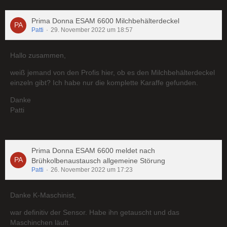
Prima Donna ESAM 6600 Milchbehälterdeckel
Patti
29. November 2022 um 18:57
Hallo zusammen,
weiß jemand von den Profis hier, ob es den Milchbehälterdeckel
einzeln gibt? Ich habe nur die komplette Karaffe gefunden.
Danke
Patti
Prima Donna ESAM 6600 meldet nach
Brühkolbenaustausch allgemeine Störung
Patti
26. November 2022 um 17:23
Danke K-Maschinist,
war definitiv der Sensor. Habe ihn getauscht und das
Maschinchen läuft.