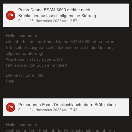
Prima Donna ESAM 6600 meldet nach
Brühkolbenaustausch allgemeine Störung
Patti
26. November 2022 um 12:57
Hallo zusammen,
ich habe bei meiner Prima Donna ESAM 6600 den oberen
Brühkolben ausgetauscht, jetzt bekomme ich die Meldung
allgemeine Störung!
Was habe ich falsch gemacht?
Hat jemand von Euch eine Idee?
Danke für Eure Hilfe
Patti
Primadonna Esam Druckschlauch obere Brühkolben
Patti
24. November 2022 um 17:42
Hallo zusammen,
weiß jemand von Euch, ob der Druckschlauch vom oberen