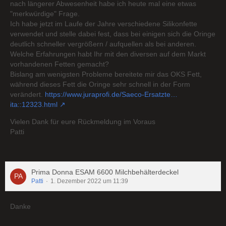
nach längerer Abwesenheit habe ich heute mal eine etwas
"merkwürdige" Frage.
Ich habe jetzt im Laufe der Jahre verschiedene Silikonfette
verwendet und stelle dabei fest, dass bei einigen sich die Oringe
deutlich schneller vergrößern / aufquellen als bei anderen.
Welche Erfahrungen habt Ihr mit den diversen auf dem Markt
vorhandenen Fetten gemacht?
Bislang am wenigsten Probleme bereitete mir das OKS Fett,
während dieses Fett die Oringe sehr schnell in der Form
verändert.
https://www.juraprofi.de/Saeco-Ersatzte…
ita::12323.html
Vielen Dank für eure Rückmeldung im Voraus
Patti
Prima Donna ESAM 6600 Milchbehälterdeckel
Patti
1. Dezember 2022 um 11:39
Danke