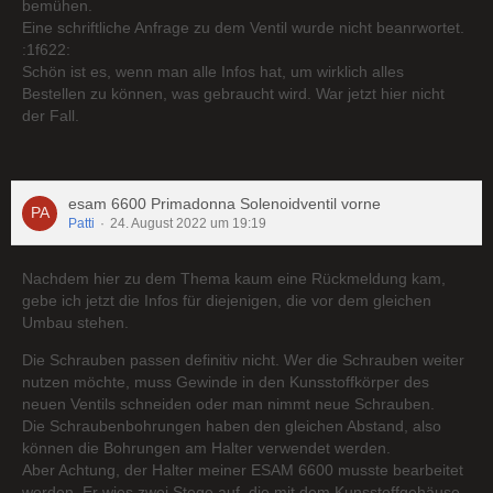
bemühen.
Eine schriftliche Anfrage zu dem Ventil wurde nicht beanrwortet.
:1f622:
Schön ist es, wenn man alle Infos hat, um wirklich alles
Bestellen zu können, was gebraucht wird. War jetzt hier nicht
der Fall.
esam 6600 Primadonna Solenoidventil vorne
Patti
24. August 2022 um 19:19
Nachdem hier zu dem Thema kaum eine Rückmeldung kam,
gebe ich jetzt die Infos für diejenigen, die vor dem gleichen
Umbau stehen.
Die Schrauben passen definitiv nicht. Wer die Schrauben weiter
nutzen möchte, muss Gewinde in den Kunsstoffkörper des
neuen Ventils schneiden oder man nimmt neue Schrauben.
Die Schraubenbohrungen haben den gleichen Abstand, also
können die Bohrungen am Halter verwendet werden.
Aber Achtung, der Halter meiner ESAM 6600 musste bearbeitet
werden. Er wies zwei Stege auf, die mit dem Kunsstoffgehäuse