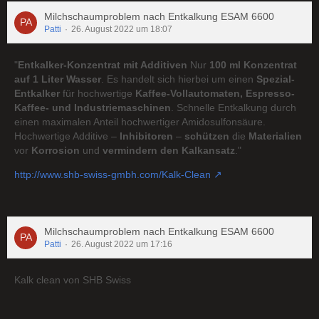
Milchschaumproblem nach Entkalkung ESAM 6600
Patti
26. August 2022 um 18:07
"
Entkalker-Konzentrat mit Additiven
Nur
100 ml Konzentrat
auf 1 Liter Wasser
. Es handelt sich hierbei um einen
Spezial-
Entkalker
für hochwertige
Kaffee-Vollautomaten, Espresso-
Kaffee- und Industriemaschinen
. Schnelle Entkalkung durch
einen maximalen Anteil hochwertiger Amidosulfonsäure.
Hochwertige Additive –
Inhibitoren
–
schützen
die
Materialien
vor
Korrosion
und
vermindern den Kalkansatz
."
http://www.shb-swiss-gmbh.com/Kalk-Clean
Milchschaumproblem nach Entkalkung ESAM 6600
Patti
26. August 2022 um 17:16
Kalk clean von SHB Swiss