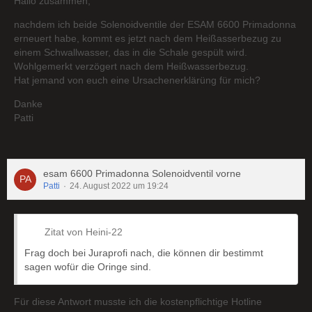
Hallo zusammen,
nachdem ich beide Solenoidventile der ESAM 6600 Primadonna
erneuert habe, kommt es jetzt nach dem Heißasserbezug zu
einem Schwallwasser, das in die Schale gespült wird.
Wohlgemerkt verzögert nach dem Heißwasserbezug.
Hat jemand von euch eine Ursachenerklärüng für mich?
Danke
Patti
esam 6600 Primadonna Solenoidventil vorne
Patti
24. August 2022 um 19:24
Zitat von Heini-22
Frag doch bei Juraprofi nach, die können dir bestimmt
sagen wofür die Oringe sind.
Für diese Antwort musste ich die kostenpflichtige Hotline