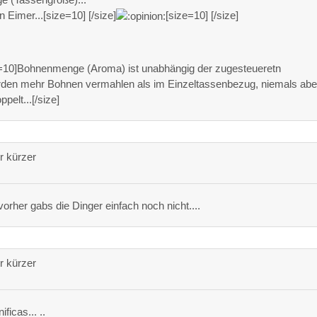
n Eimer...[size=10] [/size]
[size=10] [/size]
ize=10]Bohnenmenge (Aroma) ist unabhängig der zugesteueretn
den mehr Bohnen vermahlen als im Einzeltassenbezug, niemals abe
pelt...[/size]
 kürzer
orher gabs die Dinger einfach noch nicht....
 kürzer
ficas... ..