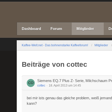
Dashboard
Forum
Mitglieder
D
Kaffee-Welt.net - Das bohnenstarke Kaffeeforum!
Mitglieder
Beiträge von cottec
Siemens EQ.7 Plus Z- Serie, Milchschaum P
cottec
18. April 2013 um 14:45
bei mir ists genau das gleiche problem, weiß jemand 
kann?