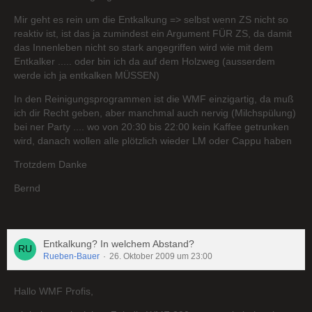
Mir geht es rein um die Entkalkung => selbst wenn ZS nicht so
reaktiv ist, ist das ja zumindest ein Argument FÜR ZS, da damit
das Innenleben nicht so stark angegriffen wird wie mit dem
Entkalker ..... oder bin ich da auf dem Holzweg (ausserdem
werde ich ja entkalken MÜSSEN)
In den Reinigungsprogrammen ist die WMF einzigartig, da muß
ich dir Recht geben, aber manchmal auch nervig (Milchspülung)
bei ner Party .... wo von 20:30 bis 22:00 kein Kaffee getrunken
wird, danach wollen alle plötzlich wieder LM oder Cappu haben
Trotzdem Danke
Bernd
Entkalkung? In welchem Abstand?
Rueben-Bauer
26. Oktober 2009 um 23:00
Hallo WMF Profis,