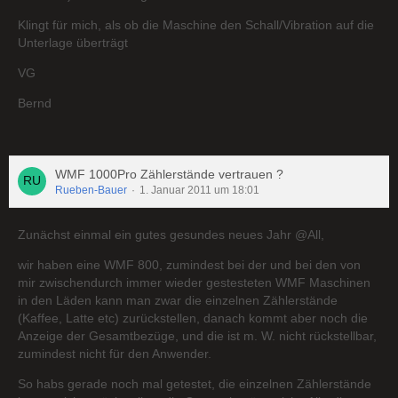
Klingt für mich, als ob die Maschine den Schall/Vibration auf die
Unterlage überträgt
VG
Bernd
WMF 1000Pro Zählerstände vertrauen ?
Rueben-Bauer
1. Januar 2011 um 18:01
Zunächst einmal ein gutes gesundes neues Jahr @All,
wir haben eine WMF 800, zumindest bei der und bei den von
mir zwischendurch immer wieder gestesteten WMF Maschinen
in den Läden kann man zwar die einzelnen Zählerstände
(Kaffee, Latte etc) zurückstellen, danach kommt aber noch die
Anzeige der Gesamtbezüge, und die ist m. W. nicht rückstellbar,
zumindest nicht für den Anwender.
So habs gerade noch mal getestet, die einzelnen Zählerstände