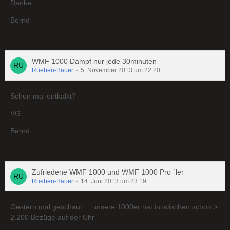
Danke
Bernd
WMF 1000 Dampf nur jede 30minuten
Rueben-Bauer
5. November 2013 um 22:20
Schon mal entkalkt?
VG
Bernd
Zufriedene WMF 1000 und WMF 1000 Pro `ler
Rueben-Bauer
14. Juni 2013 um 23:19
Gestern mal geschaut ....unsere 1000er hat inzwischen schon >
2.200 Bezüge auf der Uhr