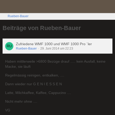
Rueben-Bauer
Beiträge von Rueben-Bauer
Zufriedene WMF 1000 und WMF 1000 Pro `ler
Rueben-Bauer
29. Juni 2014 um 22:23
Haben mittlerweile >6800 Bezüge drauf ..... kein Ausfall, keine
Macke, sie läuft
Regelmässig reinigen, entkalken, ....
Dann wieder nur G E N I E S S E N
Latte, Milchkaffee, Kaffee, Cappucino ....
Nicht mehr ohne ....
VG