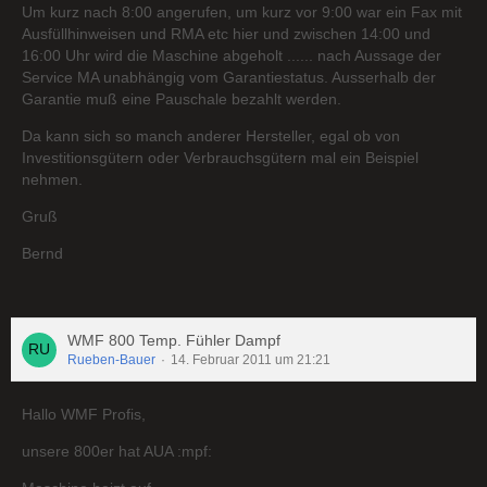
Um kurz nach 8:00 angerufen, um kurz vor 9:00 war ein Fax mit
Ausfüllhinweisen und RMA etc hier und zwischen 14:00 und
16:00 Uhr wird die Maschine abgeholt ...... nach Aussage der
Service MA unabhängig vom Garantiestatus. Ausserhalb der
Garantie muß eine Pauschale bezahlt werden.
Da kann sich so manch anderer Hersteller, egal ob von
Investitionsgütern oder Verbrauchsgütern mal ein Beispiel
nehmen.
Gruß
Bernd
WMF 800 Temp. Fühler Dampf
Rueben-Bauer
14. Februar 2011 um 21:21
Hallo WMF Profis,
unsere 800er hat AUA :mpf: