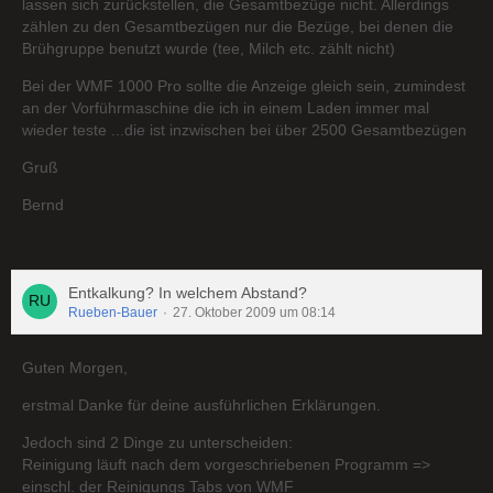
lassen sich zurückstellen, die Gesamtbezüge nicht. Allerdings
zählen zu den Gesamtbezügen nur die Bezüge, bei denen die
Brühgruppe benutzt wurde (tee, Milch etc. zählt nicht)
Bei der WMF 1000 Pro sollte die Anzeige gleich sein, zumindest
an der Vorführmaschine die ich in einem Laden immer mal
wieder teste ...die ist inzwischen bei über 2500 Gesamtbezügen
Gruß
Bernd
Entkalkung? In welchem Abstand?
Rueben-Bauer
27. Oktober 2009 um 08:14
Guten Morgen,
erstmal Danke für deine ausführlichen Erklärungen.
Jedoch sind 2 Dinge zu unterscheiden:
Reinigung läuft nach dem vorgeschriebenen Programm =>
einschl. der Reinigungs Tabs von WMF