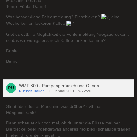
Maschine heizt auf
Temp. Fühler Dampf
Was besagt diese Fehlermeldung? Einschicken?
eine
Woche keinen leckeren Kaffee
Gibt es evtl. ne Möglichkeit die Fehlermeldung "wegzudrücken",
so das wir wenigstens noch Kaffee trinken können?
Danke
Bernd
WMF 800 - Pumpengeräusch und Öffnen
Rueben-Bauer
11. Januar 2011 um 22:20
Steht über deiner Maschine was drüber? evtl. nen
Hängeschrank?
Dann schau auch noch mal, ob du unter die Füsse mal nen
Bierdeckel oder irgendetwas anderes flexibles (schallübertragen
hindernd) drunter kriegst ....