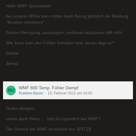
Hallo WMF Spezialisten
bei unserer 800er kam mitten beim Bezug plötzlich die Meldung
"Brueher einsetzen" ...
Brüher-Reinigung, aussaugen, einbauen ausbauen hilft nicht
Wie kann man den Fehler beheben bzw. woran liegt es?
Danke
Bernd
WMF 800 Temp. Fühler Dampf
Rueben-Bauer
15. Februar 2011 um 10:05
Guten Morgen,
vielen dank Heinz .... bist du eigentlich bei WMF?
Der Service bei WMF ist einfach nur SPITZE.