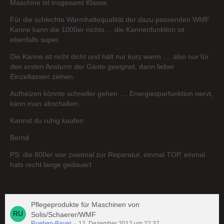
Maschine ist insgesamt Klasse.
Für die schlechte Warmhaltequalität der dazu passenden WMF
Kanne kann die 1000er nichts ... die Kannenfunktion ist
ebenfalls super.
Die Kanne ist nicht dicht und hält nur kurz warm .... also nur für
den ersten Ansturm der Gäste geeignet, dann lieber
Einzeltassen ziehen.
Aufheizen könnte schneller gehen .... Energiesparfunktion nervt,
kann man abschalten.
Kannst du ruhig kaufen
Bernd
PS: die 800er war zweimal zur Reparatur, einmal TOP, einmal
hats recht lange gedauert
Pflegeprodukte für Maschinen von
Solis/Schaerer/WMF
Rueben-Bauer
12. Dezember 2012 um 22:37