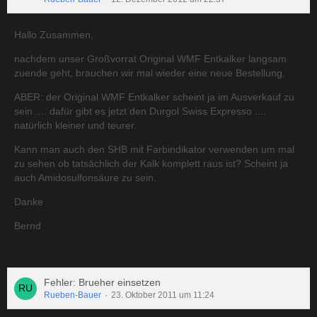
Hallo Zusammen,
nachdem unser Großvorrat Original WMF Entkalker langsam
zuende geht, brauchen wir mal wieder eine neue Bestellung.
ABER: der Original WMF Entkalker scheint ja im Ausverkauf zu
sein .... dafür gibt es jetzt den Durgol Swiss Expresso ....
natürlich kleiner und teurer.
Kann man auch den SHB mit Farbindikator verwenden um mal
zu sehen ob tatsächlich der Kalk komplett raus ist? Scheint ja
auch Amidosulfonsäure zu sein.
Danke
Bernd
Fehler: Brueher einsetzen
Rueben-Bauer
23. Oktober 2011 um 11:24