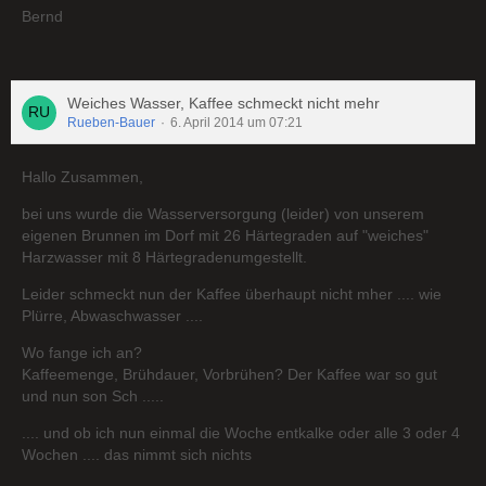
Bernd
Weiches Wasser, Kaffee schmeckt nicht mehr
Rueben-Bauer
6. April 2014 um 07:21
Hallo Zusammen,
bei uns wurde die Wasserversorgung (leider) von unserem
eigenen Brunnen im Dorf mit 26 Härtegraden auf "weiches"
Harzwasser mit 8 Härtegradenumgestellt.
Leider schmeckt nun der Kaffee überhaupt nicht mher .... wie
Plürre, Abwaschwasser ....
Wo fange ich an?
Kaffeemenge, Brühdauer, Vorbrühen? Der Kaffee war so gut
und nun son Sch .....
.... und ob ich nun einmal die Woche entkalke oder alle 3 oder 4
Wochen .... das nimmt sich nichts