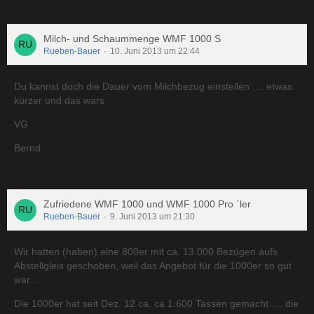
Milch- und Schaummenge WMF 1000 S
Rueben-Bauer
10. Juni 2013 um 22:44
Du kannst doch die Dauer vom Milchbezug einstellen .... etwas
kürzer und das wars
VG
Bernd
Zufriedene WMF 1000 und WMF 1000 Pro `ler
Rueben-Bauer
9. Juni 2013 um 21:30
Wir hatten (haben) eine 800er mit ca. 13.000 Bezügen aufs
Abstellgleis geschoben, weil das Angebot für die 1000er so gut
war ....
Die 1000er hat seit Dez. 12 ca. ca 1.600 Tassen gemacht .... die