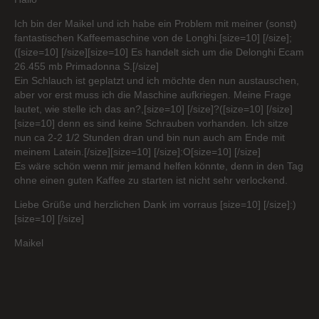
Ich bin der Maikel und ich habe ein Problem mit meiner (sonst)
fantastischen Kaffeemaschine von de Longhi.[size=10] [/size];
([size=10] [/size][size=10] Es handelt sich um die Delonghi Ecam
26.455 mb Primadonna S.[/size]
Ein Schlauch ist geplatzt und ich möchte den nun austauschen,
aber vor erst muss ich die Maschine aufkriegen. Meine Frage
lautet, wie stelle ich das an?,[size=10] [/size]?([size=10] [/size]
[size=10] denn es sind keine Schrauben vorhanden. Ich sitze
nun ca 2-2 1/2 Stunden dran und bin nun auch am Ende mit
meinem Latein.[/size][size=10] [/size]:O[size=10] [/size]
Es wäre schön wenn mir jemand helfen könnte, denn in den Tag
ohne einen guten Kaffee zu starten ist nicht sehr verlockend.
Liebe Grüße und herzlichen Dank im vorraus [size=10] [/size]:)
[size=10] [/size]
Maikel