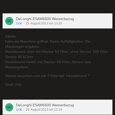
DeLonghi ESAM6600 Wasserbezug
Ucki
25. August 2013 um 13:20
Danke,
habe die Maschine göffnet. Keine Auffälligkeiten. Die
Messungen ergaben:
Heizelement oben mit Stecker 54 Ohm, ohne Stecker 105 Ohm
Sensor 84 KOhm
Heizelement hinten mit Stecker 60 Ohm, Sensor kein
Messergebnis
Sensor tauschen und wie ? Oder kpl. Heizelement ?
Gruß Ucki
DeLonghi ESAM6600 Wasserbezug
Ucki
25. August 2013 um 12:14