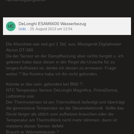
DeLonghi ESAM6600 Wasserbezug
Ucki
25. August 2013 um 13:54
Die Maschine war seit gut 1 Std. aus; Messgerät Digitalmeter
Alcron DT-380
Da der Sensor an der Dampfheizung aber nichts hergibt u. ich
gelesen habe dass dieser in der Regel die Ursache für zu
langes Aufheizen ist, denke ich diesen zu erneuern. Frage:
woher ? Bei Komtra habe ich ihn nicht gefunden.
Könnte er das sein, gefunden bei BND ?:
NTC Temperatur Sensor DeLonghi Magnifica, PrimaDonna,
Lattissima usw.
Der Thermosensor ist am Thermoblock befestigt und überträgt
die gemessene Temperatur an die Steuerelektronik. Sollte das
Gerät länger als üblich zum aufheizen brauchen oder die
Temperatur am Thermoblock nicht mehr stimmen, dann ist
meistens dieser Sensor defekt.
Brauch er Wärmeleitpaste ?