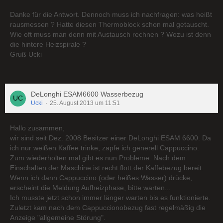
Danke für die Antwort. Dennoch muss ich nachfragen: was heißt
rausmessen ? Hatte diesen Thermoblock schon mal getauscht.
Wie oft muss man denn mit Austausch rechnen ? Wozu ist denn
die hintere Heizspirale ?
Gruß Ucki
DeLonghi ESAM6600 Wasserbezug
Ucki
25. August 2013 um 11:51
Hallo zusammen,
wir sind seit Dez. 2008 Besitzer einer DeLonghi ESAM 6600. Da
ich nur weißen Kaffee trinke, zapfe ich generell Cappuccino.
Zum wiederholten mal gibt es nun Probleme. Nach dem
Einschalten der Maschine ist recht flott der Kaffebezug bereit.
Wenn ich dann Cappuccino (oder heißes Wasser) drücke,
erscheint die Meldung Aufheizphase, bitte warten...
Ich musste jetzt schon immer länger warten bis es funktionierte.
Zuletzt kam nach dem Cappuccionobezug fast regelmäßig die
Anzeige "allgemeine Störung".