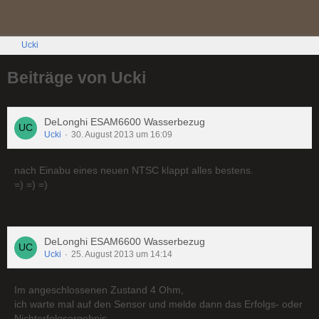
Ucki
Beiträge von Ucki
DeLonghi ESAM6600 Wasserbezug
Ucki
30. August 2013 um 16:09
nach Einabu eines neuen NTSC klappt alles bestens.
=) =) =)
DeLonghi ESAM6600 Wasserbezug
Ucki
25. August 2013 um 14:14
Im angeschlossenen Zustand 4 Ohm,
ich warte mal auf den Sensor und melde dann das Erfolgs- oder
Nichterfolgsergebnis.