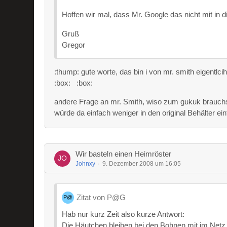
Hoffen wir mal, dass Mr. Google das nicht mit in
Gruß
Gregor
:thump: gute worte, das bin i von mr. smith eigentlcih
:box: :box:
andere Frage an mr. Smith, wiso zum gukuk brauchs
würde da einfach weniger in den original Behälter einfü
Wir basteln einen Heimröster
Johnxy
9. Dezember 2008 um 16:05
Zitat von P@G
Hab nur kurz Zeit also kurze Antwort:
Die Häutchen bleiben bei den Bohnen mit im Netz u