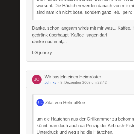
wurscht. Die Häutchen werden danach von mir mi
sind nämlich nicht böse, sondern ganz lieb. :pein:
Danke, schon langsam wirds mit mir was,.. Kaffee, 
gedränk überhaupt "Kaffee" sagen darf
danke nochmal,...
LG johnxy
Wir basteln einen Heimröster
Johnxy
8. Dezember 2008 um 23:42
Zitat von HelmutBoe
um die Häutchen aus der Grillkammer zu bekomme
könnt man doch auch da Prinzip der Airbrush-Pis
Unterdruck und weg sind die Häutchen.