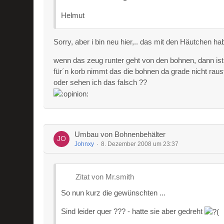
Helmut
Sorry, aber i bin neu hier,.. das mit den Häutchen h
wenn das zeug runter geht von den bohnen, dann ist
für´n korb nimmt das die bohnen da grade nicht rausf
oder sehen ich das falsch ??
Umbau von Bohnenbehälter
Johnxy
8. Dezember 2008 um 23:37
Zitat von Mr.smith
So nun kurz die gewünschten ...
Sind leider quer ??? - hatte sie aber gedreht