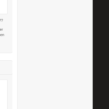
??
er
gen