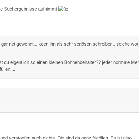
 die Suchergebnisse aufnimmt
 gar net gewohnt,.. keen ihn als sehr seriösen schreiber,.. solche wort
t du eigentlich so einen kleinen Bohnenbehälter?? jeder normale Me
llen....
nd verstopfen auch nichts. Die sind da ganz friedlich. Es ist also