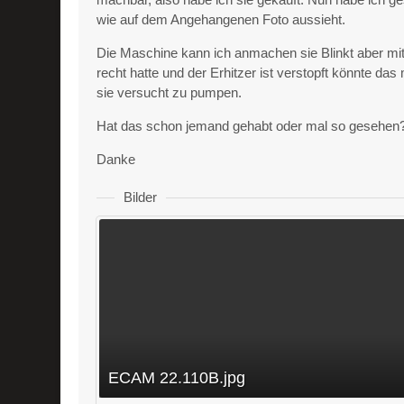
wie auf dem Angehangenen Foto aussieht.
Die Maschine kann ich anmachen sie Blinkt aber mit
recht hatte und der Erhitzer ist verstopft könnte da
sie versucht zu pumpen.
Hat das schon jemand gehabt oder mal so gesehen
Danke
Bilder
ECAM 22.110B.jpg