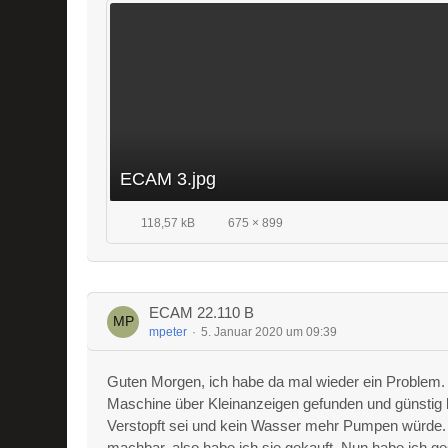
ECAM 3.jpg
118,57 kB
675 × 899
ECAM 22.110 B
mpeter
5. Januar 2020 um 09:39
Guten Morgen, ich habe da mal wieder ein Problem. 
Maschine über Kleinanzeigen gefunden und günstig
Verstopft sei und kein Wasser mehr Pumpen würde. Gu
machbar, also habe ich sie gekauft. Nun habe ich 