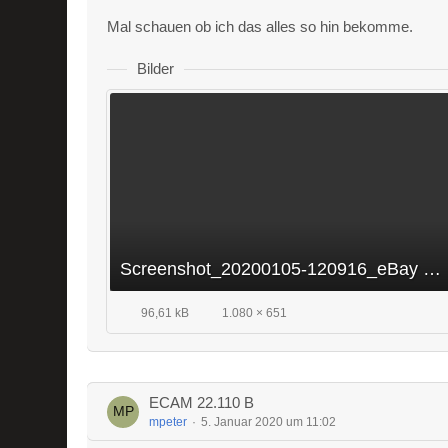
Mal schauen ob ich das alles so hin bekomme.
Bilder
Screenshot_20200105-120916_eBay Kleinanzeigen1.jpg
96,61 kB
1.080 × 651
ECAM 22.110 B
mpeter
5. Januar 2020 um 11:02