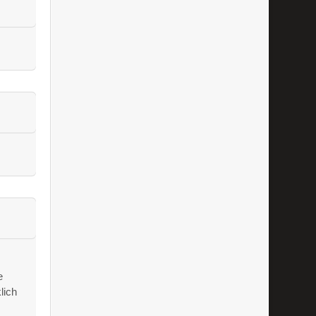
e
lich