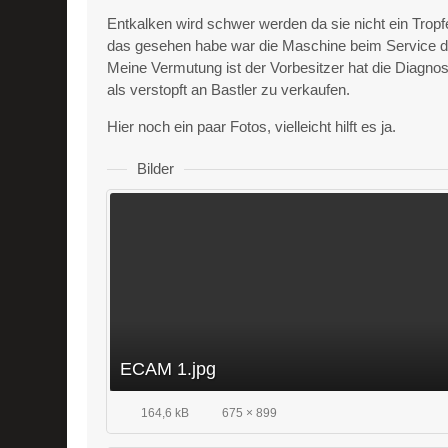
Entkalken wird schwer werden da sie nicht ein Trop
das gesehen habe war die Maschine beim Service da e
Meine Vermutung ist der Vorbesitzer hat die Diagn
als verstopft an Bastler zu verkaufen.
Hier noch ein paar Fotos, vielleicht hilft es ja.
Bilder
ECAM 1.jpg
164,6 kB
675 × 899