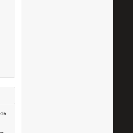
die
er