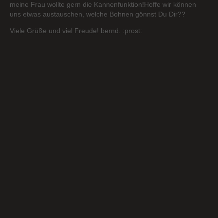
meine Frau wollte gern die Kannenfunktion!Hoffe wir können
uns etwas austauschen, welche Bohnen gönnst Du Dir??
Viele Grüße und viel Freude! bernd. :prost: