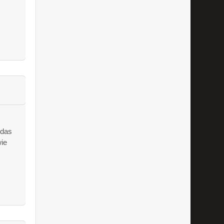
 das
wie