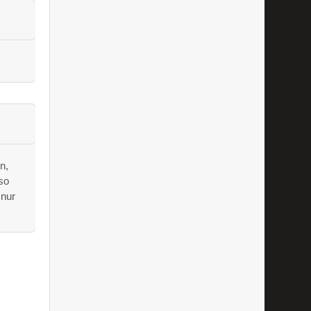
n,
 so
 nur