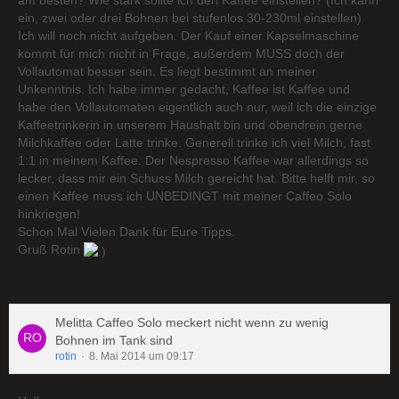
am besten? Wie stark sollte ich den Kaffee einstellen? (Ich kann
ein, zwei oder drei Bohnen bei stufenlos 30-230ml einstellen)
Ich will noch nicht aufgeben. Der Kauf einer Kapselmaschine
kommt für mich nicht in Frage, außerdem MUSS doch der
Vollautomat besser sein. Es liegt bestimmt an meiner
Unkenntnis. Ich habe immer gedacht, Kaffee ist Kaffee und
habe den Vollautomaten eigentlich auch nur, weil ich die einzige
Kaffeetrinkerin in unserem Haushalt bin und obendrein gerne
Milchkaffee oder Latte trinke. Generell trinke ich viel Milch, fast
1:1 in meinem Kaffee. Der Nespresso Kaffee war allerdings so
lecker, dass mir ein Schuss Milch gereicht hat. Bitte helft mir, so
einen Kaffee muss ich UNBEDINGT mit meiner Caffeo Solo
hinkriegen!
Schon Mal Vielen Dank für Eure Tipps.
Gruß Rotin
Melitta Caffeo Solo meckert nicht wenn zu wenig
Bohnen im Tank sind
rotin
8. Mai 2014 um 09:17