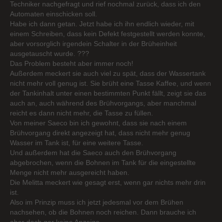
Techniker nachgefragt und rief nochmal zurück, dass ich den
Automaten einschicken soll.
Habe ich dann getan. Jetzt habe ich ihn endlich wieder, mit
einem Schreiben, dass kein Defekt festgestellt werden konnte,
aber vorsorglich irgendein Schalter in der Brüheinheit
ausgetauscht wurde. ???
Das Problem besteht aber immer noch!
Außerdem meckert sie auch viel zu spät, dass der Wassertank
nicht mehr voll genug ist. Sie brüht eine Tasse Kaffee, und wenn
der Tankinhalt unter einen bestimmten Punkt fällt, zeigt sie das
auch an, auch während des Brühvorgangs, aber manchmal
reicht es dann nicht mehr, die Tasse zu füllen.
Von meiner Saeco bin ich gewohnt, dass sie nach einem
Brühvorgang direkt angezeigt hat, dass nicht mehr genug
Wasser im Tank ist, für eine weitere Tasse.
Und außerdem hat die Saeco auch den Brühvorgang
abgebrochen, wenn die Bohnen im Tank für die eingestellte
Menge nicht mehr ausgereicht haben.
Die Melitta meckert wie gesagt erst, wenn gar nichts mehr drin
ist.
Also im Prinzip muss ich jetzt jedesmal vor dem Brühen
nachsehen, ob die Bohnen noch reichen. Dann brauche ich
aber doch gar keine Anzeige.