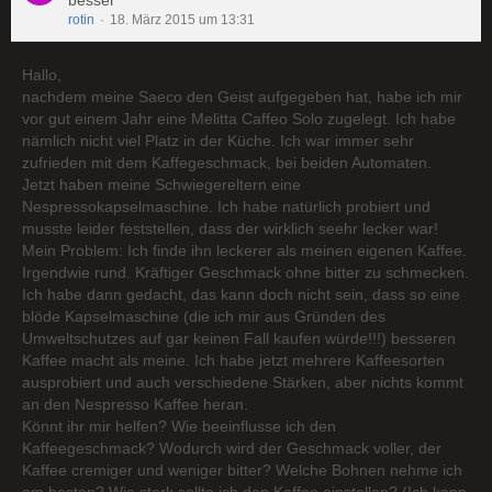
besser
rotin
18. März 2015 um 13:31
Hallo,
nachdem meine Saeco den Geist aufgegeben hat, habe ich mir
vor gut einem Jahr eine Melitta Caffeo Solo zugelegt. Ich habe
nämlich nicht viel Platz in der Küche. Ich war immer sehr
zufrieden mit dem Kaffegeschmack, bei beiden Automaten.
Jetzt haben meine Schwiegereltern eine
Nespressokapselmaschine. Ich habe natürlich probiert und
musste leider feststellen, dass der wirklich seehr lecker war!
Mein Problem: Ich finde ihn leckerer als meinen eigenen Kaffee.
Irgendwie rund. Kräftiger Geschmack ohne bitter zu schmecken.
Ich habe dann gedacht, das kann doch nicht sein, dass so eine
blöde Kapselmaschine (die ich mir aus Gründen des
Umweltschutzes auf gar keinen Fall kaufen würde!!!) besseren
Kaffee macht als meine. Ich habe jetzt mehrere Kaffeesorten
ausprobiert und auch verschiedene Stärken, aber nichts kommt
an den Nespresso Kaffee heran.
Könnt ihr mir helfen? Wie beeinflusse ich den
Kaffeegeschmack? Wodurch wird der Geschmack voller, der
Kaffee cremiger und weniger bitter? Welche Bohnen nehme ich