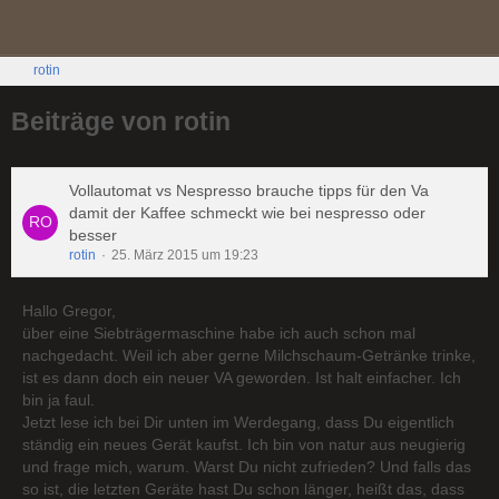
rotin
Beiträge von rotin
Vollautomat vs Nespresso brauche tipps für den Va
damit der Kaffee schmeckt wie bei nespresso oder
besser
rotin
25. März 2015 um 19:23
Hallo Gregor,
über eine Siebträgermaschine habe ich auch schon mal
nachgedacht. Weil ich aber gerne Milchschaum-Getränke trinke,
ist es dann doch ein neuer VA geworden. Ist halt einfacher. Ich
bin ja faul.
Jetzt lese ich bei Dir unten im Werdegang, dass Du eigentlich
ständig ein neues Gerät kaufst. Ich bin von natur aus neugierig
und frage mich, warum. Warst Du nicht zufrieden? Und falls das
so ist, die letzten Geräte hast Du schon länger, heißt das, dass