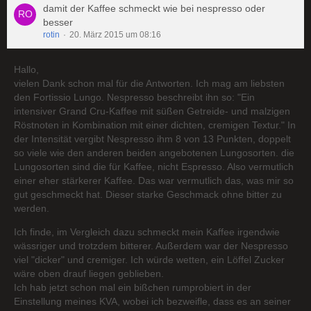
damit der Kaffee schmeckt wie bei nespresso oder
besser
rotin
20. März 2015 um 08:16
Hallo,
vielen Dank schon mal für die Antworten. Ich mag am liebsten
den Fortissio Lungo. Nespresso beschreibt ihn so: "Ein
intensiver Grand Cru-Kaffee mit süßen Getreide- und malzigen
Röstnoten in Kombination mit einer dichten, cremigen Textur." In
der Intensität vergibt Nespresso ihm 8 von 13 Punkten, doppelt
so viele wie den anderen beiden angebotenen Lungosorten. die
Lungosorten sind die für Kaffee, nicht Espresso. Also vermutlich
einer eher stärkerer Kaffee. Das war vermutlich das, was mir so
gut geschmeckt hat. Dieser starke Geschmack ohne bitter zu
werden.
Ich finde, im Vergleich dazu schmeckt mein Kaffee irgendwie
wässriger und trotzdem bitterer. Außerdem war der Nespresso
viel "dicker" und cremiger. Ich würde wetten, ein Löffel Zucker
wäre oben drauf liegen geblieben.
Ich hab jetzt schon mal ein bißchen rumprobiert in der
Einstellung meines KVA, wobei ich bezweifle, dass es an seiner