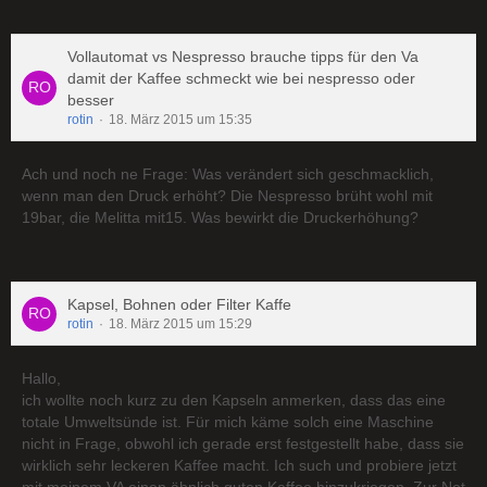
Vollautomat vs Nespresso brauche tipps für den Va
damit der Kaffee schmeckt wie bei nespresso oder
besser
rotin
18. März 2015 um 15:35
Ach und noch ne Frage: Was verändert sich geschmacklich,
wenn man den Druck erhöht? Die Nespresso brüht wohl mit
19bar, die Melitta mit15. Was bewirkt die Druckerhöhung?
Kapsel, Bohnen oder Filter Kaffe
rotin
18. März 2015 um 15:29
Hallo,
ich wollte noch kurz zu den Kapseln anmerken, dass das eine
totale Umweltsünde ist. Für mich käme solch eine Maschine
nicht in Frage, obwohl ich gerade erst festgestellt habe, dass sie
wirklich sehr leckeren Kaffee macht. Ich such und probiere jetzt