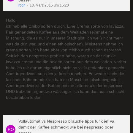
besser
rotin
18. März 2015 um 15:20
Hallo,
ich hab alle tchibo sorten durch. Eine Crema sorte von lavazza.
Fair gehandelten Kaffee aus dem Weltladen (einmal eine
Mischung, die es nur in unserer Stadt gibt, ich weiß nicht mehr
was da drin war, und einen ethiopischen). Meistens nehme ich
crema sorten. Ich hatte aber von tchibo auch schon espresso.
Seit ich den nespresso probiert habe, waren es der dunkle
lavazza crema und die beiden sorten aus dem weltladen. vorher
habe ich mir darum eigentlich nicht so viele gedanken gemacht.
Aber irgendwas muss ich ja falsch machen. Entweder sinds die
falschen Bohnen oder ich hab die Maschine falsch eingestellt.
Aber irgendwie ist der Kaffee bei mir bitterer als der nespresso
UND trotzdem irgendwie wässriger. Ich kann das auch schlecht
beschreiben leider.
Vollautomat vs Nespresso brauche tipps für den Va
damit der Kaffee schmeckt wie bei nespresso oder