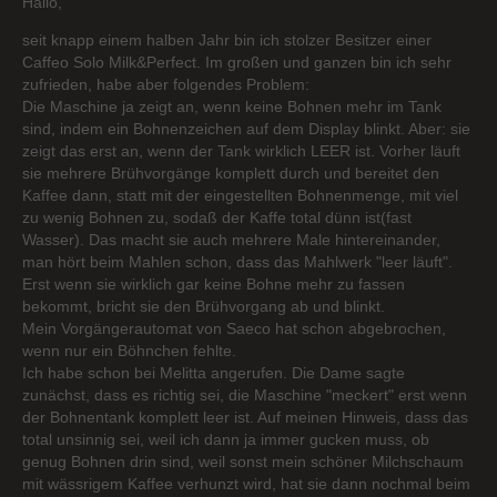
Hallo,
seit knapp einem halben Jahr bin ich stolzer Besitzer einer
Caffeo Solo Milk&Perfect. Im großen und ganzen bin ich sehr
zufrieden, habe aber folgendes Problem:
Die Maschine ja zeigt an, wenn keine Bohnen mehr im Tank
sind, indem ein Bohnenzeichen auf dem Display blinkt. Aber: sie
zeigt das erst an, wenn der Tank wirklich LEER ist. Vorher läuft
sie mehrere Brühvorgänge komplett durch und bereitet den
Kaffee dann, statt mit der eingestellten Bohnenmenge, mit viel
zu wenig Bohnen zu, sodaß der Kaffe total dünn ist(fast
Wasser). Das macht sie auch mehrere Male hintereinander,
man hört beim Mahlen schon, dass das Mahlwerk "leer läuft".
Erst wenn sie wirklich gar keine Bohne mehr zu fassen
bekommt, bricht sie den Brühvorgang ab und blinkt.
Mein Vorgängerautomat von Saeco hat schon abgebrochen,
wenn nur ein Böhnchen fehlte.
Ich habe schon bei Melitta angerufen. Die Dame sagte
zunächst, dass es richtig sei, die Maschine "meckert" erst wenn
der Bohnentank komplett leer ist. Auf meinen Hinweis, dass das
total unsinnig sei, weil ich dann ja immer gucken muss, ob
genug Bohnen drin sind, weil sonst mein schöner Milchschaum
mit wässrigem Kaffee verhunzt wird, hat sie dann nochmal beim