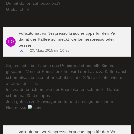
Du mit denen zufrieden bist?
Gruß, rotinb
Vollautomat vs Nespresso brauche tipps für den Va
damit der Kaffee schmeckt wie bei nespresso oder
besser
rotin
23. März 2015 um 10:51
So, hab jetzt bei Fausto das Probierpaket bestellt. Bin mal
gespannt. Von der Konsistenz her wird der Lavazza Kaffee auch
schon etwas besser, aber sobald ich die Stärke erhöhe wird er
auch wieder bitter.
Ich werde berichten, wie der Faustokaffee schmeckt. Danke
schon mal für die Tipps.
Jetzt geh ich zu Schwiegermutter und sündige bei einem
Nespresso
Vollautomat vs Nespresso brauche tipps für den Va