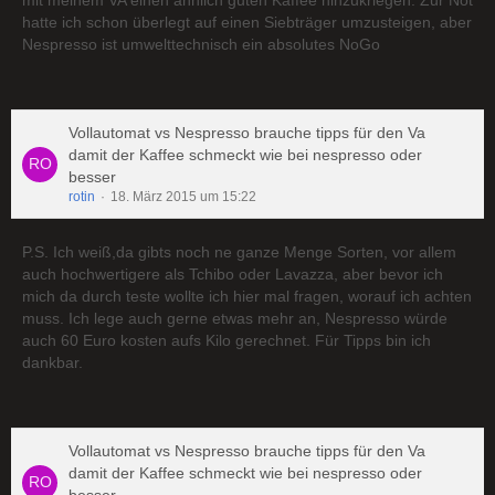
mit meinem VA einen ähnlich guten Kaffee hinzukriegen. Zur Not
hatte ich schon überlegt auf einen Siebträger umzusteigen, aber
Nespresso ist umwelttechnisch ein absolutes NoGo
Vollautomat vs Nespresso brauche tipps für den Va
damit der Kaffee schmeckt wie bei nespresso oder
besser
rotin
18. März 2015 um 15:22
P.S. Ich weiß,da gibts noch ne ganze Menge Sorten, vor allem
auch hochwertigere als Tchibo oder Lavazza, aber bevor ich
mich da durch teste wollte ich hier mal fragen, worauf ich achten
muss. Ich lege auch gerne etwas mehr an, Nespresso würde
auch 60 Euro kosten aufs Kilo gerechnet. Für Tipps bin ich
dankbar.
Vollautomat vs Nespresso brauche tipps für den Va
damit der Kaffee schmeckt wie bei nespresso oder