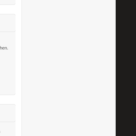
hen.
n