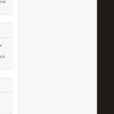
erei
ie
ich