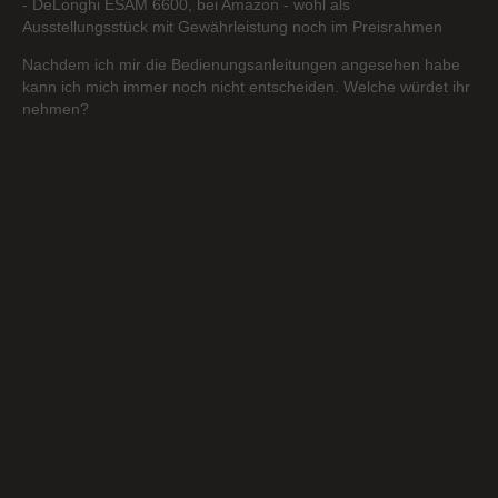
- DeLonghi ESAM 6600, bei Amazon - wohl als
Ausstellungsstück mit Gewährleistung noch im Preisrahmen
Nachdem ich mir die Bedienungsanleitungen angesehen habe
kann ich mich immer noch nicht entscheiden. Welche würdet ihr
nehmen?