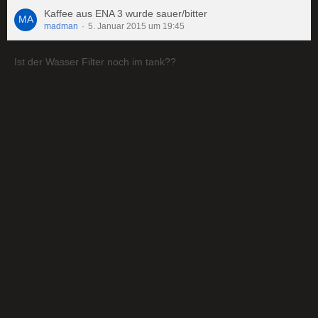
Kaffee aus ENA 3 wurde sauer/bitter
madman
5. Januar 2015 um 19:45
Ist der Wasser Filter noch im tank??