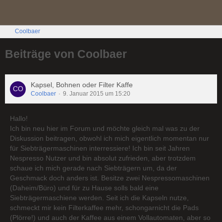
Coolbaer
Beiträge von Coolbaer
Kapsel, Bohnen oder Filter Kaffe
Coolbaer
9. Januar 2015 um 15:20
Hallo!
Ich bin neu hier im Forum und möchte gleich mal was zu der
Diskussion beitragen, obwohl ich mich eigentlich momentan nur
für Siebträgermaschinen interressiere! Ich bin seit Jahren
Nespresso Nutzer und bin absolut zufrieden, aber trotzdem
schaue ich mich gerade nach Siebträgern um, da der
Geschmack doch anders ist. Besitze zwei Nespressomaschinen
(Daheim/Büro) und für zu Hause solls bald eine
Siebträgermaschiene werden. Seit ich die Kapseln nutze,
schmeckt mir kein Filterkaffee mehr, schongarnicht die Pads
(Plörre!) und auch der Kaffee aus einem Vollautomaten, aber so