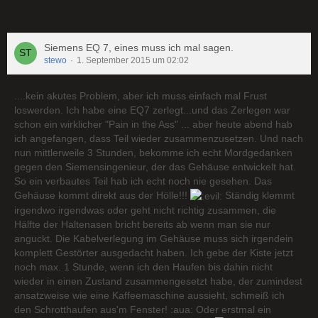
Siemens EQ 7, eines muss ich mal sagen.
stewo
1. September 2015 um 02:02
....kein akutes Problem, aber ich muss einfach mal Frust
loswerden. Ich habe eine EQ7 zerlegt...und das Zerlegen war
schon ein wirklicher "Pain in the Ass" ... aber heute abend hab
ich angefangen, dass Teil wieder zusammenzusetzen. Und nach
nun mittlerweile 3 Stunden, bekomme ich echt Mordgedanken
gegen den Siemensingenieur, der das Gehäuse entwickelt hat.
So ein verbautes Teil hab ich echt noch nie gesehen. Das
Gehäuse kommt direkt aus der Hölle!!!
Ständig klemmt
irgendwo irgendwas oder geht nicht richtig zusammen, die
Hälfte der Haltenasen bricht bereits ab wenn man sie nur
anguckt. Die Kabelverlegung im Gehäuse muss sich irgendein
komplett Gestörter ausgedacht haben. Ich gebe der Kiste jetzt
noch max. 1 Stunde, wenn ich den Haufen bis dahin nicht
wieder in einen Zustand zusammengesetzt habe, der zumindest
ansatzweise wie eine Kaffeemaschine aussieht, schmeiß ich
den Schrotthaufen aus'm Fenster! :aua: Oder erstmal ein