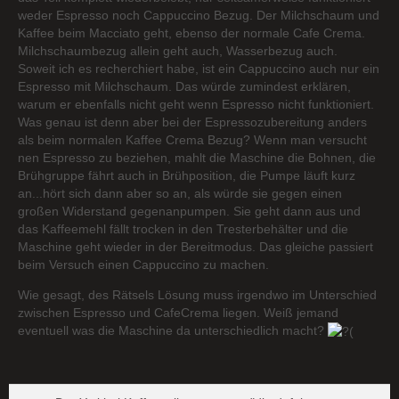
weder Espresso noch Cappuccino Bezug. Der Milchschaum und
Kaffee beim Macciato geht, ebenso der normale Cafe Crema.
Milchschaumbezug allein geht auch, Wasserbezug auch.
Soweit ich es recherchiert habe, ist ein Cappuccino auch nur ein
Espresso mit Milchschaum. Das würde zumindest erklären,
warum er ebenfalls nicht geht wenn Espresso nicht funktioniert.
Was genau ist denn aber bei der Espressozubereitung anders
als beim normalen Kaffee Crema Bezug? Wenn man versucht
nen Espresso zu beziehen, mahlt die Maschine die Bohnen, die
Brühgruppe fährt auch in Brühposition, die Pumpe läuft kurz
an...hört sich dann aber so an, als würde sie gegen einen
großen Widerstand gegenanpumpen. Sie geht dann aus und
das Kaffeemehl fällt trocken in den Tresterbehälter und die
Maschine geht wieder in der Bereitmodus. Das gleiche passiert
beim Versuch einen Cappuccino zu machen.
Wie gesagt, des Rätsels Lösung muss irgendwo im Unterschied
zwischen Espresso und CafeCrema liegen. Weiß jemand
eventuell was die Maschine da unterschiedlich macht?