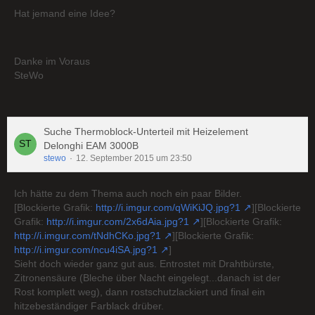
Hat jemand eine Idee?
Danke im Voraus
SteWo
Suche Thermoblock-Unterteil mit Heizelement
Delonghi EAM 3000B
stewo
12. September 2015 um 23:50
Ich hätte zu dem Thema auch noch ein paar Bilder.
[Blockierte Grafik:
http://i.imgur.com/qWiKiJQ.jpg?1
][Blockierte
Grafik:
http://i.imgur.com/2x6dAia.jpg?1
][Blockierte Grafik:
http://i.imgur.com/tNdhCKo.jpg?1
][Blockierte Grafik:
http://i.imgur.com/ncu4iSA.jpg?1
]
Sieht doch wieder ganz gut aus. Entrostet mit Drahtbürste,
Zitronensäure (Bleche über Nacht eingelegt...danach ist der
Rost komplett weg), dann rostschutzlackiert und final ein
hitzebeständiger Farblack drüber.