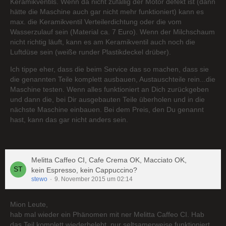
Keramikventils. Wenn da nicht zufällig der Motor defekt ist (dann
hätte die Maschine auch gar nicht mehr funktioniert) kann es
max. die Keramikventil Verteilerdichtung oder die vom
Wasserzulauf sein (Material ca. 7 Euro). Wenn der Milchschaum
nicht richtig läuft, kann es am Keramikventil auch noch die
Luftdüse sein (weiße runder Plastikdeckel drüber).
Ich tippe eher, dass die beim Service das so machen, dass sie
die genannten Teile komplett ausbauen, Austauschteile rein...die
Maschine testen. Wenn alles funktioniert an Dich zurückgeben
und dann die, bei Dir ausgebauten Teile überholen und in die
nächste Maschine einbauen. Bei dem Preis, den Du genannt
hast, kann das gar nicht anders sein.
Melitta Caffeo CI, Cafe Crema OK, Macciato OK,
kein Espresso, kein Cappuccino?
stewo
9. November 2015 um 02:14
Mion Leute,
hab mal wieder ein Phänomen mit ner Melitta Caffeo CI. Hab
das Teil komplett wiederbelebt, nur seltsamerweise funktioniert