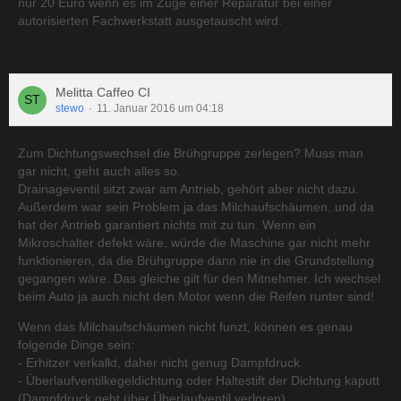
nur 20 Euro wenn es im Zuge einer Reparatur bei einer
autorisierten Fachwerkstatt ausgetauscht wird.
Melitta Caffeo CI
stewo
11. Januar 2016 um 04:18
Zum Dichtungswechsel die Brühgruppe zerlegen? Muss man
gar nicht, geht auch alles so.
Drainageventil sitzt zwar am Antrieb, gehört aber nicht dazu.
Außerdem war sein Problem ja das Milchaufschäumen..und da
hat der Antrieb garantiert nichts mit zu tun. Wenn ein
Mikroschalter defekt wäre, würde die Maschine gar nicht mehr
funktionieren, da die Brühgruppe dann nie in die Grundstellung
gegangen wäre. Das gleiche gilt für den Mitnehmer. Ich wechsel
beim Auto ja auch nicht den Motor wenn die Reifen runter sind!
Wenn das Milchaufschäumen nicht funzt, können es genau
folgende Dinge sein:
- Erhitzer verkalkt, daher nicht genug Dampfdruck.
- Überlaufventilkegeldichtung oder Haltestift der Dichtung kaputt
(Dampfdruck geht über Überlaufventil verloren)