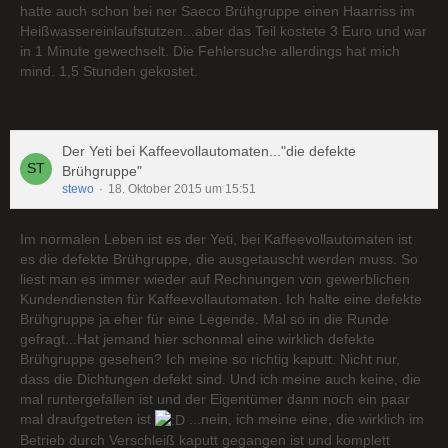
hatte auch schon bei ner Saeco Brühgruppe einen Haarriss im
Heißwassereinlaufstutzen...aber das Teil kostete 3 Euro und war
in 1 Minute gewechselt. Die Fehlersuche allerdings hat mich
mind. 1,5 Stunden gekostet.
Der Yeti bei Kaffeevollautomaten..."die defekte
Brühgruppe"
stewo
18. Oktober 2015 um 15:51
Im normalen Leben ist es der Yeti, bei Kaffeevollautomaten ist
es die defekte Brühgruppe, die ausgetauscht werden muss. So
liest man es immer wieder auf Rechnungen von gewerblichen
Kundendiensten für Kaffeevollautomaten. Ich halte eine defekte
Brühgruppe ja eher für eine Legende. Mal so in die Runde
gefragt...Hat jemand hier schonmal eine wirklich defekte
Brühgruppe gesehen? Ich meine so richtig kaputt. Nicht nur,
dass die Dichtungen defekt sind. Und ich meine auch keine, die
mal runtergefallen ist und der Eigentümer dann noch ein paar
mal draufgetreten ist
...nein, ich meine eine, die wirklich im
Betrieb durch Verschleiß kaputt gegangen ist und komplett