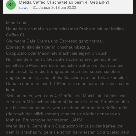
Melitta Caffeo CI schaltet ab beim 4. Getränk?!
stewo
31. Januar 2018 um 03:33
Mion Leute,
Heute hab ich mal ein echt seltsames Problem mit ner Melitta
Caffeo CI.
Sie macht Cafe Crema und Espresso ganz normal.
Ebenso funktioniert der Milchschaumbezug.
Cappucino oder Macchiato macht sie eigentlich auch.
Nur nachdem man 3 Getränke nacheinander gemacht hat,
schaltet die Maschine beim nächsten Getränk einfach ab. Sie
mahlt noch, fährt die Brühgruppe hoch und sobald sie oben
angekommen ist, schaltet die Maschine ab...und zwar komplett.
Danach dauert es mind. 1 Minute bis man sie wieder anschalten
kann.
Seltsam auch, wenn das 4. Getränk ein Macchiato ist (also wo
zuerst der Milchschaum kommt) kommt sie ohne Probleme über
die Milchschaumphase, wenn es dann aber an den Kaffee geht
(der nach der Milch kommt) schaltet sie wieder genauso ab ...
Mahlen, Brühgruppe hochfahren...AUS!
Wenn das 4. Getränk ein Cappuccino ist (also der Kaffee vor
dem Milchschaum) geht sie schon beim ersten Schritt (also dem