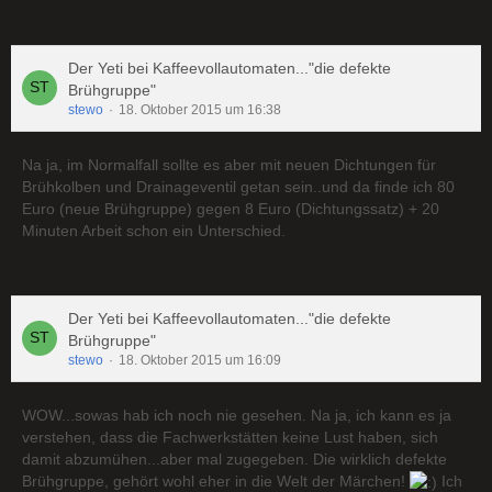
Der Yeti bei Kaffeevollautomaten..."die defekte
Brühgruppe"
stewo
18. Oktober 2015 um 16:38
Na ja, im Normalfall sollte es aber mit neuen Dichtungen für
Brühkolben und Drainageventil getan sein..und da finde ich 80
Euro (neue Brühgruppe) gegen 8 Euro (Dichtungssatz) + 20
Minuten Arbeit schon ein Unterschied.
Der Yeti bei Kaffeevollautomaten..."die defekte
Brühgruppe"
stewo
18. Oktober 2015 um 16:09
WOW...sowas hab ich noch nie gesehen. Na ja, ich kann es ja
verstehen, dass die Fachwerkstätten keine Lust haben, sich
damit abzumühen...aber mal zugegeben. Die wirklich defekte
Brühgruppe, gehört wohl eher in die Welt der Märchen!
Ich