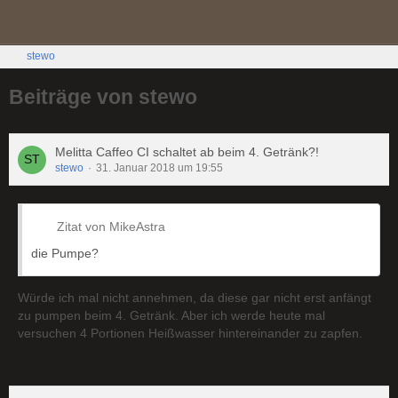
stewo
Beiträge von stewo
Melitta Caffeo CI schaltet ab beim 4. Getränk?!
stewo
31. Januar 2018 um 19:55
Zitat von MikeAstra
die Pumpe?
Würde ich mal nicht annehmen, da diese gar nicht erst anfängt
zu pumpen beim 4. Getränk. Aber ich werde heute mal
versuchen 4 Portionen Heißwasser hintereinander zu zapfen.