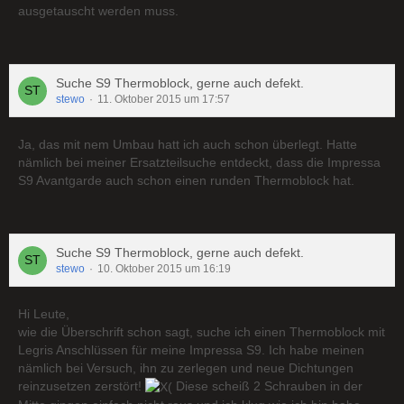
ausgetauscht werden muss.
Suche S9 Thermoblock, gerne auch defekt.
stewo
11. Oktober 2015 um 17:57
Ja, das mit nem Umbau hatt ich auch schon überlegt. Hatte
nämlich bei meiner Ersatzteilsuche entdeckt, dass die Impressa
S9 Avantgarde auch schon einen runden Thermoblock hat.
Suche S9 Thermoblock, gerne auch defekt.
stewo
10. Oktober 2015 um 16:19
Hi Leute,
wie die Überschrift schon sagt, suche ich einen Thermoblock mit
Legris Anschlüssen für meine Impressa S9. Ich habe meinen
nämlich bei Versuch, ihn zu zerlegen und neue Dichtungen
reinzusetzen zerstört!
Diese scheiß 2 Schrauben in der