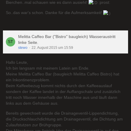
Bierchen..mal schauen wie es dann ausieht!
:prost:
So..das war's schon. Danke für die Aufmerksamkeit!
Melitta Caffeo Bar ("Bistro" baugleich) Wasseraustritt
linke Seite.
stewo
22. August 2015 um 15:59
Hallo Leute,
Ich bin langsam mit meinem Latein am Ende.
Meine Melitta Caffeo Bar (baugleich Melitta Caffeo Bistro) hat
ein Inkontinenzproblem.
Beim Kaffeebezug kommt nichts durch den Kaffeeauslauf
sondern der Kaffee landet in der Auffangschale und zusätzlich
tritt noch Wasser innerhalb der Maschine aus und läuft dann
links aus dem Gehäuse aus.
Bereits gewechselt wurde die Drainageventil-Lippendichtung,
die Druckschlauchdichtung am Drainageventil, die Dichtung am
Zulaufstutzen zur Brühgruppe.
Der Mitnehmer am Antrieb (der das Drainageventil in auf den