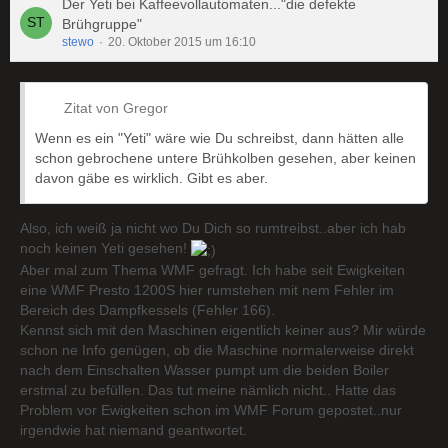
Der Yeti bei Kaffeevollautomaten..."die defekte
Brühgruppe"
stewo
20. Oktober 2015 um 16:10
Zitat von Gregor
Wenn es ein "Yeti" wäre wie Du schreibst, dann hätten alle
schon gebrochene untere Brühkolben gesehen, aber keinen
davon gäbe es wirklich. Gibt es aber.
Also, ich weiß ja nicht wo Du Dich so rumtreibst..aber ich hab
noch keinen Yeti gesehen!
Aber mal zum Thema WMF gefragt. Ich habe seit Ewigkeiten
eine WMF Presto 1200S hier rumstehen mit nem Fehler im
Bereich des Dampfkessels (Fehler 166).
Kennst sich mit den Maschinen eigentlich keiner aus? Mir würde
schon ne Info genügen, ob die Maschine normalerweise direkt
nach dem Einschalten Wasser pumpt um die beiden Boiler
erstmal zu befüllen. Das tut meine nämlich nicht.. Hatte das
Problem vor Ewigkeiten schon im WMF Forum gepostet..nur
irgendwie hat niemand geantwortet.