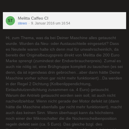
Melitta Caffeo CI
stewo
9. Januar 2016 um 16:54
Hi, zum Thema, was da bei Deiner Maschine alles getauscht
wurde. Wurden da Neu- oder Austauschteile eingesetzt? Dass
es Neuteile waren halte ich denn mal für unwahrscheinlich, da
bereits der Originalbezugspreis direkt von Melitta die 200 Euro
Marke sprengt (zumindest der Endverbraucherpreis). Zumal es
auch nie nötig ist, eine Brühgruppe komplett zu tauschen (es sei
denn, da ist irgendwas drin gebrochen...aber dann hätte Deine
Maschine vorher schon gar nicht mehr funktioniert)...Da werden
in der Regel 2 Dichtung (Kolbenlippendichtung,
Einlaufstutzendichtung zusammen ca. 4 Euro) getauscht.
Warum der Antrieb getauscht worden sein soll, ist auch nicht
nachvollziehbar. Wenn nicht gerade der Motor defekt ist (dann
hätte die Maschine ebenfalls gar nicht mehr funktioniert), macht
auch das keinen Sinn. Wenn überhaupt kann da höchstens
noch einer der Mikroschalter die die Nockenscheibenposition
regeln defekt sein (ca. 5 Euro). Das gleiche bzgl. des