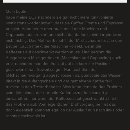
Moin Leute,
habe meine EQ7 nachdem sie gar nicht mehr funktionierte
wenigstens wieder soweit, dass sie Caffee Crema und Espresso
ausgibt. Habe heute aber auch mal Latte Machiato und
Cappucino ausprobiert und siehe da, da funktioniert irgendwas
nicht richtig. Das Mahlwerk mahlt, der Milchschaum fliest in den
Becher...auch merkt die Maschine korrekt, wenn der
Kaffeeauslauf geschwenkt werden muss. Und beginnt die
Ausgabe von Milchgetränken (Macchiato und Cappucino) auch
erst, nachdem man den Auslauf auf die korrekte Position
geschwenkt hat. Soweit so gut. Nur, nachdem der
Milchschaumvorgang abgeschlossen ist, pumpt sie das Wasser
direkt in die Auffangschale und der gemahlene Kaffee fällt
trocken in den Tresterbehälter. Was kann denn da das Problem
sein..Ich meine, der normale Kaffeebezug funktioniert ja
einwandfrei...nur wenn der Kaffeeauslauf geschwenkt ist, tritt
das Problem auf. Vom eigentlichen Brühvorgang her, ist das
doch eigentlich komplett egal ob der Auslauf nun nach links oder
rechts geschwenkt ist.