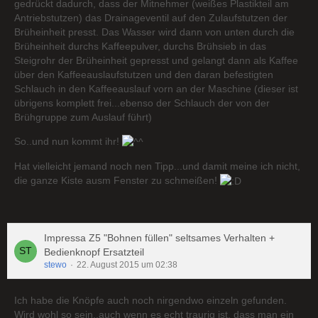
gedrückt dadurch, dass der Mitnehmer (weißes Plastikteil am
Antriebstutzen) das Drainageventil auf den Zulaufstutzen der
Brüheinheit presst. Das Wasser wird dann von unten durch die
Brüheinheit durchs Kaffeepulver, durchs Brühsieb in das
Steigrohr der Brüheinheit gepresst und gelangt dann als Kaffee
über den Kaffeeauslaufstutzen und den daran befestigten
Schlauch in den Kaffeeauslauf vorn an der Maschine (dieser ist
übrigens komplett frei...ebenso der Schlauch der von der
Brühgruppe zum Auslauf führt)
So..und nun kommt ihr!
Hat vielleicht jemand noch nen Tipp...und damit meine ich nicht,
die ganze Kiste ausm Fenster zu schmeißen!
Impressa Z5 "Bohnen füllen" seltsames Verhalten +
Bedienknopf Ersatzteil
stewo
22. August 2015 um 02:38
Ich habe die Knöpfe auch noch nirgendwo einzeln gefunden.
Wird wohl so sein..auch wenn es echt traurig ist, dass man ein