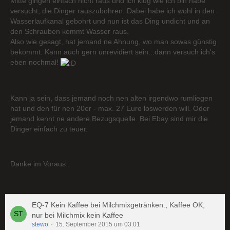
Mitte gingen einfach nicht raus und ich klug wie ich bin habe
versucht, die Dinger rauszubohren. Dabei habe ich wohl in den
Wasserlaufkanal gebohrt und nun ist das Ding undicht und an
den Schrauben kommt Wasser raus.
Also wie gesagt, hat jemand ne Ahnung, wo man sowas günstig
bekommt. Kann auch gern unrevidiert sein...dann versuch ich's
eben nochmal!
Kann ja sein, dass jemand noch nen alten irgendwo rumliegen
hat und den für nen 20er - max. 27 Euro loswerden will. Oder
jemand kennt ne andere Bezugsquelle. Bei Ebay sind mir die
Dinger einfach zu teuer.
Danke im Voraus.
EQ-7 Kein Kaffee bei Milchmixgetränken., Kaffee OK,
nur bei Milchmix kein Kaffee
stewo
15. September 2015 um 03:01