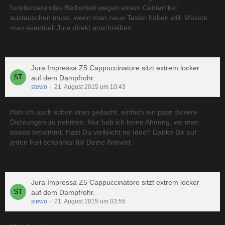
funktionierendes Bedienteil wegen einem Centartikel
austauschen muss, wenn man neue Taster haben will. Müsste
man eventuell Jura direkt anschreiben.
Jura Impressa Z5 Cappuccinatore sitzt extrem locker
auf dem Dampfrohr.
stewo
21. August 2015 um 10:43
Hab ich auch schon dran gedacht, einfach ein paar dickere
Dichtungen zu nehmen. Nur hab ich keine Ahnung, wo man
sowas bekommt. Hast Du vielleicht ne Idee? Danke Dir auf
jeden Fall schonmal für Deine Antwort.
Jura Impressa Z5 Cappuccinatore sitzt extrem locker
auf dem Dampfrohr.
stewo
21. August 2015 um 03:55