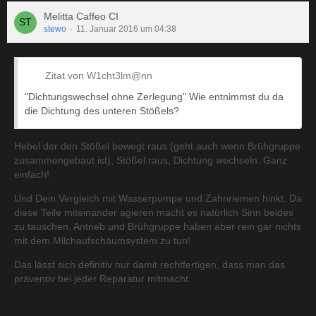
Melitta Caffeo CI
stewo
11. Januar 2016 um 04:38
Zitat von W1cht3lm@nn
"Dichtungswechsel ohne Zerlegung" Wie entnimmst du da
die Dichtung des unteren Stößels?
Hebel der den Stößel bewegt raus (geht auch wenn Brühgruppe
zusammengebaut ist), Stößel raus, Dichtung wechseln. Ganz
einfach!
Und Dein Vergleich mit Wasserpumpe und Zahnriemen hinkt. Da
diese Teile miteinander agieren macht es natürlich Sinn beides
zu tauschen. Antrieb und Brühgruppe haben aber rein gar nichts
mit dem Milchaufschäumsystem zu tun!
Das lässt sich definitiv nur damit rechtfertigen, dass man das
präventiv bei jeder Reparatur mitmacht.