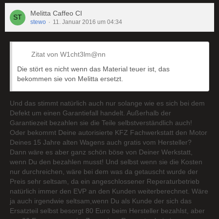
Melitta Caffeo CI
stewo
11. Januar 2016 um 04:34
Zitat von W1cht3lm@nn
Die stört es nicht wenn das Material teuer ist, das
bekommen sie von Melitta ersetzt.
Und das stimmt natürlich auch nur solange wie es sich bei dem
Defekt um einen Garantiefall handelt. Außerhalb der
Garantiezeit bezahlen sie die Teile selbstverständlich auch!
Oder bekommt Deine autorisierte KFZ Fachwerkstatt den Motor
Deines 15 Jahre alten Wagens auch gratis vom Hersteller?
Dann wäre es aber ganz schön böse von Deiner Werkstatt,
wenn Du den bezahlen musst! Und selbst wenn sie die Kosten
nur durchreichen, wäre bei dem was da getauscht wurde der
Preis sehr seltsam, da ein angeschlossener Reperaturbetrieb
natürlich immer den EVP an den Kunden weiterberechnet. Wäre
ja auch irgendwie seltsam,wenn Du als Kunde der sich das
Ersatzteil selbst besorgt 80 Euro beim Hersteller bezahlst, aber