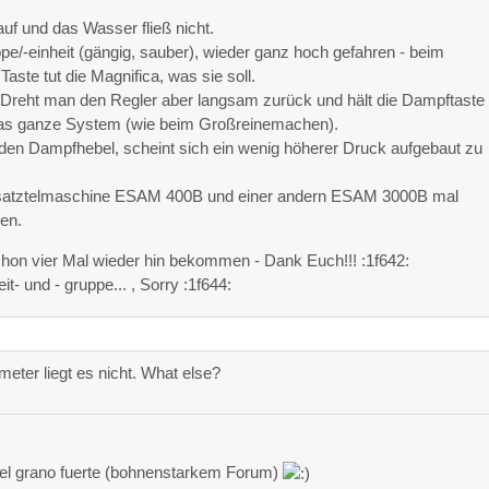
uf und das Wasser fließ nicht.
/-einheit (gängig, sauber), wieder ganz hoch gefahren - beim
ste tut die Magnifica, was sie soll.
Dreht man den Regler aber langsam zurück und hält die Dampftaste
as ganze System (wie beim Großreinemachen).
n den Dampfhebel, scheint sich ein wenig höherer Druck aufgebaut zu
 Ersatztelmaschine ESAM 400B und einer andern ESAM 3000B mal
gen.
 schon vier Mal wieder hin bekommen - Dank Euch!!! :1f642:
- und - gruppe... , Sorry :1f644:
ter liegt es nicht. What else?
 del grano fuerte (bohnenstarkem Forum)