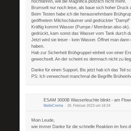
hochfahren, will die Magnifica plötzlich nicht mehr.
Brumselt nur noch leise, als baue sich hoher Druck a
Beim Testen habe ich die herausnehmbare Brühgruppe
geöffnetem Milchschäumer und gedrückter "Dampf" Ta
Kräftig kommt Wasser (Pumpe / Membran also ok). 
gedrückt, kam sonst das Wasser vom Tank durch d
Jetzt wird sie leiser - kein Wasser. Öffnet man dan
haben.
Hab zur Sicherheit Brühgruppe/-einheit von einer
gewechselt. An der scheint es demnach nicht zu lie
Danke für einen Support. Bis jetzt hab ich das Teil
PS: Ich verwechsel manchmal die Begriffe Brüheinheit
ESAM 3000B Wasserleuchte blinkt - am Flowme
MalleCrema
26. Februar 2023 um 18:34
Moin Leude,
wie immer Danke für die schnelle Reaktion im foro