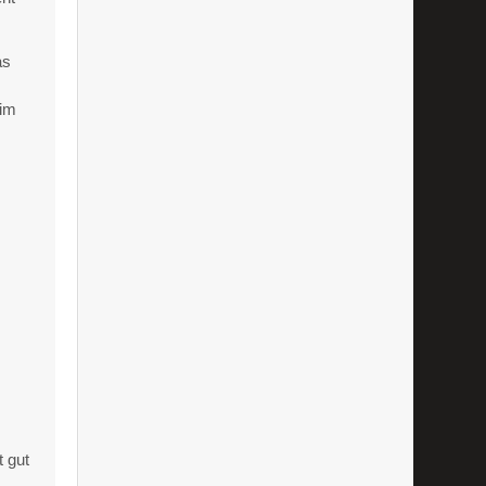
as
 im
t gut