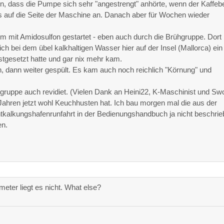
len, dass die Pumpe sich sehr "angestrengt" anhörte, wenn der Kaffe
aps auf die Seite der Maschine an. Danach aber für Wochen wieder
 mit Amidosulfon gestartet - eben auch durch die Brühgruppe. Dort
h bei dem übel kalkhaltigen Wasser hier auf der Insel (Mallorca) ein
stgesetzt hatte und gar nix mehr kam.
n, dann weiter gespült. Es kam auch noch reichlich "Körnung" und
hgruppe auch revidiet. (Vielen Dank an Heini22, K-Maschinist und Swo
ahren jetzt wohl Keuchhusten hat. Ich bau morgen mal die aus der
ntkalkungshafenrunfahrt in der Bedienungshandbuch ja nicht beschrie
en.
ter liegt es nicht. What else?