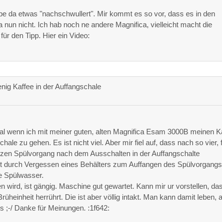
e da etwas "nachschwullert". Mir kommt es so vor, dass es in den
a nun nicht. Ich hab noch ne andere Magnifica, vielleicht macht die
ür den Tipp. Hier ein Video:
nig Kaffee in der Auffangschale
Mal wenn ich mit meiner guten, alten Magnifica Esam 3000B meinen K
hale zu gehen. Es ist nicht viel. Aber mir fiel auf, dass nach so vier, 
urzen Spülvorgang nach dem Ausschalten in der Auffangschalte
ht durch Vergessen eines Behälters zum Auffangen des Spülvorgang
e Spülwasser.
wird, ist gängig. Maschine gut gewartet. Kann mir ur vorstellen, da
heinheit herrührt. Die ist aber völlig intakt. Man kann damit leben, 
s ;-/ Danke für Meinungen. :1f642: