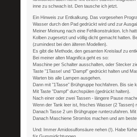
inne zu schwach ist. Den tausche ich jetzt.
Ein Hinweis zur Entkalkung. Das vorgesehen Progra
Wasser durch den Pad gedrückt wird und zur Ausgabe
Meiner Meinung nach eine Fehlkonstruktion. Ich hat
Kolben zugesetzt und völlig dicht gemacht hatten
(zumindest bei den älteren Modellen).
Es gibt die Methode, den gesamten Kreislauf zu en
Bei meiner alten Magnifica geht es so:
Maschine per Schalter ausschalten, oder Stecker zi
Taste "1Tasse! und "Dampf" gedrückt halten und Mas
Warten bis alle Lampen ausgehen.
Dann mit "1Tasse" Brühgruppe hochfahren. Bis sie
Mit Taste "Dampf" durchspülen (gedrückt halten).
Nach einer oder zwei Tassen - längere Pause machen
Wenn der Tank leer ist, frisches Wasser (2 Tassen) 
Danach Tasse 2 um Brühgruppe runterzufahren. Mit T
Danach Maschiene Stromlos machen und am besten 
Und: Immer Amidosulfonsäure nehen (!). Habe fürher 
für Gummidichtungen..