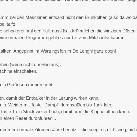
mm bei den Maschinen entkalkt nicht den Brühkolben (also da wo d
 läuft).
te schon drei mal den Fall, dass Kalkkrümelchen die winzigen Düsen
. Beimnormalen Programm geht es nur bis zum Milchaufschäumer
tkalken. Angepinnt im Wartungsforum De Longhi ganz oben!
ehen (wenn nicht ohnehin aus).
chine einschalten.
 kein Geräusch mehr macht.
, damit der Entkalker in der Leitung wirken kann.
rein. Weider mit Taste "Dampf" durchspülen bis Tank leer.
aste 1 ein Stück weiter hoch, damit man die Klappe öffnen kann.
einen Reset durchführen...
immer normale Zitronensäure benutzt - die kriegt es nicht weg, nich