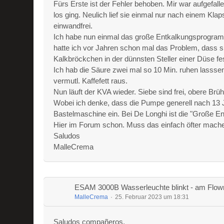
Fürs Erste ist der Fehler behoben. Mir war aufgefal
los ging. Neulich lief sie einmal nur nach einem Kl
einwandfrei.
Ich habe nun einmal das große Entkalkungsprogramm
hatte ich vor Jahren schon mal das Problem, dass sic
Kalkbröckchen in der dünnsten Steller einer Düse fe
Ich hab die Säure zwei mal so 10 Min. ruhen lassse
vermutl. Kaffefett raus.
Nun läuft der KVA wieder. Siebe sind frei, obere Brü
Wobei ich denke, dass die Pumpe generell nach 13 J
Bastelmaschine ein. Bei De Longhi ist die "Große E
Hier im Forum schon. Muss das einfach öfter mach
Saludos
MalleCrema
ESAM 3000B Wasserleuchte blinkt - am Flowme
MalleCrema
25. Februar 2023 um 18:31
Saludos compañeros,