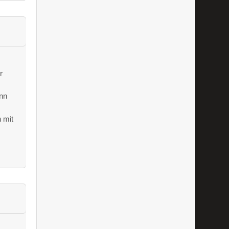
r
ann
n mit