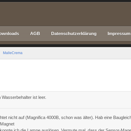
ownloads
AGB
Datenschutzerklärung
Impressum
MalleCrema
asserbehalter ist leer.
tet nicht auf (Magnifica 4000B, schon was älter). Hab eine Baugleic
-Magnet
n konnte ich die Lampe auslösen. Vermute mal, dass der Sensor-Mag