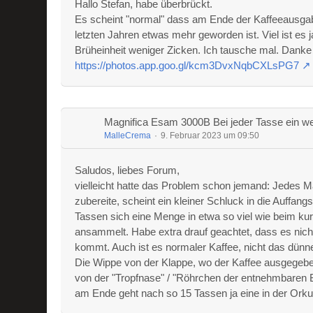
Hallo Stefan, habe überbrückt.
Es scheint "normal" dass am Ende der Kaffeeausgab
letzten Jahren etwas mehr geworden ist. Viel ist es j
Brüheinheit weniger Zicken. Ich tausche mal. Danke f
https://photos.app.goo.gl/kcm3DvxNqbCXLsPG7
Magnifica Esam 3000B Bei jeder Tasse ein we
MalleCrema
9. Februar 2023 um 09:50
Saludos, liebes Forum,
vielleicht hatte das Problem schon jemand: Jedes 
zubereite, scheint ein kleiner Schluck in die Auffangsc
Tassen sich eine Menge in etwa so viel wie beim k
ansammelt. Habe extra drauf geachtet, dass es nic
kommt. Auch ist es normaler Kaffee, nicht das dünn
Die Wippe von der Klappe, wo der Kaffee ausgegeben 
von der "Tropfnase" / "Röhrchen der entnehmbaren Brü
am Ende geht nach so 15 Tassen ja eine in der Orku