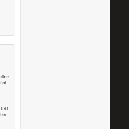
affee
fünf
s
ss es
aber