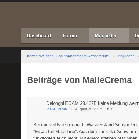
Dashboard
Forum
Mitglieder
D
Kaffee-Welt.net - Das bohnenstarke Kaffeeforum!
Mitglieder
Beiträge von MalleCrema
Delonghi ECAM 23.427B keine Meldung wenn W
MalleCrema
8. August 2024 um 10:10
Bei mir seit Kurzem auch: Wasserstand Sensor leuch
"Ersatzteil-Maschine". Aus dem Tank der Schwimm
funktioniert auch nicht. Mit einem starken Magnete