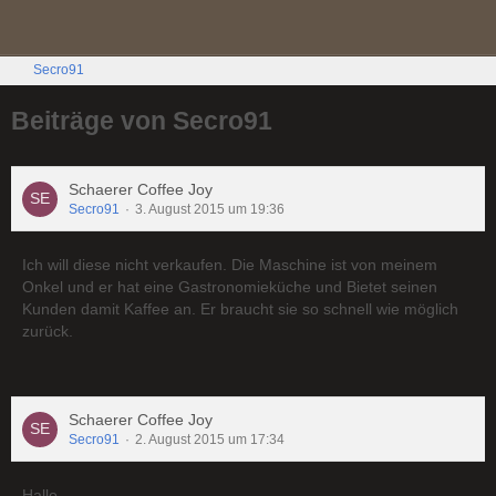
Secro91
Beiträge von Secro91
Schaerer Coffee Joy
Secro91
3. August 2015 um 19:36
Ich will diese nicht verkaufen. Die Maschine ist von meinem
Onkel und er hat eine Gastronomieküche und Bietet seinen
Kunden damit Kaffee an. Er braucht sie so schnell wie möglich
zurück.
Schaerer Coffee Joy
Secro91
2. August 2015 um 17:34
Hallo,