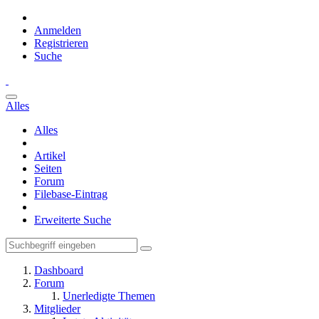
Anmelden
Registrieren
Suche
Alles
Alles
Artikel
Seiten
Forum
Filebase-Eintrag
Erweiterte Suche
Dashboard
Forum
Unerledigte Themen
Mitglieder