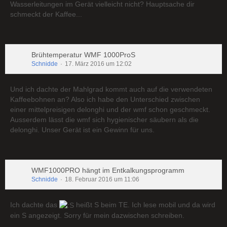
Wasserleitungen im Gerät vielleicht nicht? Hauptsache dir
schmeckt der Kaffee...
Brühtemperatur WMF 1000ProS
Schnidde
17. März 2016 um 12:02
Und ich dachte der Mahlgrad kommt auch auf die verwendeten
Kaffeebohnen an? Also ich habe den Unterschied zwischen
einer mittelpreisigen delonghi und der wmf schon geschmeckt.
Ausserdem lässt die wmf sich hygienischer säubern als die
delonghi. Unser Gerät ist ein Gewinn für uns.
WMF1000PRO hängt im Entkalkungsprogramm
Schnidde
18. Februar 2016 um 11:06
Ich dachte das
heißt S beim TE. Ich lese mobil und da wird
ein S angezeigt. Sorry für mein dazwischen schreiben.