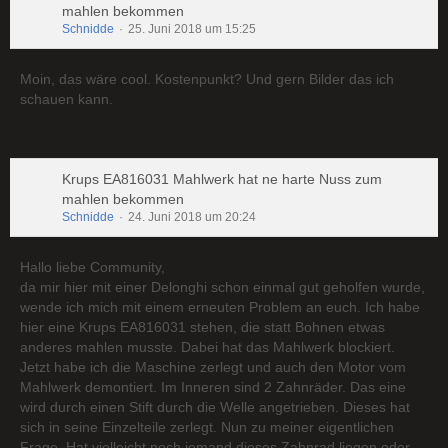
mahlen bekommen
Schnidde
25. Juni 2018 um 15:25
Moin, das wäre cool. Kostenpunkt? Und gern Bilder das ich
schauen kann.
Krups EA816031 Mahlwerk hat ne harte Nuss zum
mahlen bekommen
Schnidde
24. Juni 2018 um 20:24
Hallo liebe Community,
da mir hier mit einer Delonghi schon einmal gut geholfen wurde,
wende ich mich mit einem erneuten Problem an euch. Ich habe
hier eine Krups EA816031 stehen, die statt Bohnen etwas
anderes mahlen musste. Dabei hat das Mahlwerk blockiert.
Jetzt habe ich die Maschine zerlegt und auch den Motor vom
Mahlwerk demontiert. Im Inneren sind 2 Zahnräder. Das eine
wird durch einen Stift durch die Welle angetrieben. Dieses hat
sich in seine Einzelteile zerlegt. Nun zu meiner eigentlichen
Frage. Hat vielleicht noch jemand dieses Zahnrad liegen oder