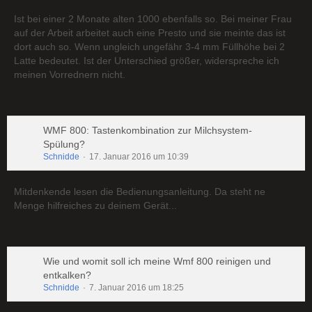
Ist bei einer 2 Monate alten 1000 ebenfalls so. Bei meiner Frau
auf der Arbeit arbeitet auch eine Presto und sie meinte das ist
dort auch so. Wenn ungleich ungefähr 3-4 mm Füllhöhe bei 2
Latte bedeutet. Ist der Unterschied größer, widerspreche ich
meinen Vorrednern nicht.
WMF 800: Tastenkombination zur Milchsystem-
Spülung?
Schnidde
17. Januar 2016 um 10:39
Mitdenkende lesen die Bedienungsanleitung. Da steht ne
Menge hilfreiches zu deinem Gerät...
Wie und womit soll ich meine Wmf 800 reinigen und
entkalken?
Schnidde
7. Januar 2016 um 18:25