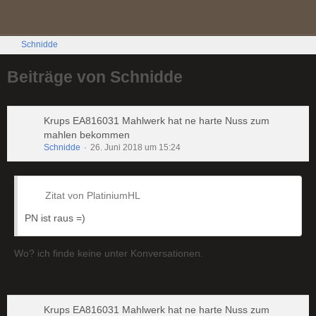
Schnidde
Beiträge von Schnidde
Krups EA816031 Mahlwerk hat ne harte Nuss zum
mahlen bekommen
Schnidde
26. Juni 2018 um 15:24
Zitat von PlatiniumHL
PN ist raus =)
Wo? ich finde keine unter Konversationen.
Krups EA816031 Mahlwerk hat ne harte Nuss zum