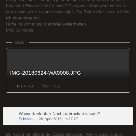
hat einen Einkaufslink für mich? Das ganze Mahlwerk kostet ja
fast so viel wie die ganze Maschine. Die Zahnräder einzeln finde
ich aber nirgends.
Hoffe ihr könnt mir irgendwie weiterhelfen.
MfG Schnidde
Bilder
IMG-20180624-WA0008.JPG
142,47 kB
506 × 900
Wassertank über Nacht abtrocken lassen?
Schnidde
26. April 2016 um 17:27
Du hast innen liegende Wasserleitungen. Wenn diese, durch