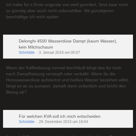
Ich habe für s Erste originale von wmf geordert. Sind zwar nicht
so günstig aber auch nicht unbezahlbar. Mit günstigeren
beschäftige ich mich später.
Delonghi 4500 Wasserdüse Dampt (kaum Wasser),
kein Milchschaum
Schnidde
3. Januar 2016 um 00:07
Wenn der Kaffeebezug normal durchläuft klingt das für mich
nach Dampfheizung verstopft oder verkalkt. Wenn du die
Heisswasserdüse aufsteckst und heißes Wasser beziehen willst,
fängt es an zu pumpen, dampft dann ordentlich und bricht den
Bezug ab?
Für welchen KVA soll ich mich entscheiden
Schnidde
29. Dezember 2015 um 18:04