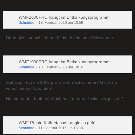
WMF1000PRO hängt im Entkalkungsprogramm
Schnidde
18. Februar 2016 um 10:59
Dann gibt's Verschiedene. Meine hat keinen Schwimmer.
WMF1000PRO hängt im Entkalkungsprogramm
Schnidde
18. Februar 2016 um 10:10
Seit wann hat die 1000 pro S einen Schwimmer? Gibt's da
verschiedene Varianten?
Nachdem der Tank befüllt ist, hast du den Deckel vergessen?
WMF Presto Kaffeetassen ungleich gefüllt
Schnidde
11. Februar 2016 um 18:38