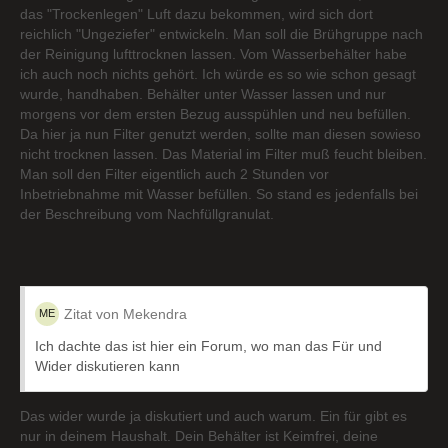
das "Trockenlegen" Luft dazu bekommen, wird sich dort
reichlich "Ungeziefer" entwickeln. Man soll die Brühgruppe nach
der Reinigung lufttrocknen lassen. Vom Wasserbehälter habe
ich auch noch nichts gehört. Ich würde es so wie schon gesagt
wurde, handhaben. Behälter unter Wasser lassen und nur
morgens vor dem ersten Bezug ausspühlen und neu befüllen.
Da hier ja nun Filter genutzt werden, sollte man diesen sowieso
nicht trocknen lassen. Das Material im Filter muß feucht bleiben.
Man soll den Filter eigentlich auch 2 Stunden vor
Inbetriebnahme mit Wasser befüllen. So stand es jedenfalls bei
der Beschreibung vom Nachfüllgranulat.
Zitat von Mekendra
Ich dachte das ist hier ein Forum, wo man das Für und
Wider diskutieren kann
Das wider wurde ja diskutiert und auch warum. Ein für gibt es
nur in deinem Haushalt. Dein Behälter ist Keimfrei, deine