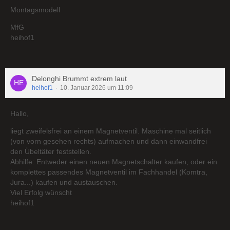
Montagsmodell
MfG
heihof1
Delonghi Brummt extrem laut
heihof1
10. Januar 2026 um 11:09
Hallo,
liegt zweifelsfrei an einem Magnetventil. Maschine mal seitlich
(von vorn gesehen rechts) aufmachen und dann einwandfrei
den Übeltäter feststellen.
Abhilfe: Entweder einen neuen Magnetschalter kaufen, oder ein
komplettes passendes Magnetventil im Fachhandel (Komtra,
Jura...) kaufen und austauschen.
Viel Erfolg wünscht
heihof1