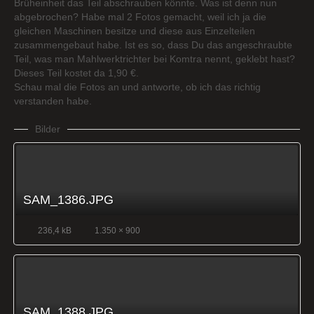
Brüheinheit das Teil abschrauben könnte. Was ist denn nun
abgebrochen? Habe mal 2 Fotos gemacht, weil ich ja die
gleichen Maschinen besitze und diese aus Einzelteilen
zusammengebaut habe. Ist es so, dass Du das angeschraubte
Teil, was man Mahlwerktrichter bei Komtra nennt, geklebt hast?
Dieses Teil kostet da 1,90 €.
Schau mal die Fotos an und antworte, ob ich das richtig
verstanden habe.
Bilder
SAM_1386.JPG
236,4 kB
1.350 × 900
SAM_1388.JPG