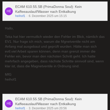
ECAM 610.55.SB (PrimaDonna Soul): Kein
Kaffeeauslauf/Wasser nach Entkalkung
heihof1
6. Dezember 2025 um 15:15
Hallo,
Teka hat hier vermutlich wieder den Fehler im Blick, nämlich das
EV1. Nur frage ich mich, warum die Mgnetventile nicht am
Anfang mal ausgebaut und geprüft wurden. Hätte man sich
evtl.viel Arbeit sparen können, denn man grenzt immer die
Fehler ein, bevor man den nächsten Schritt geht. Ich hatte
mehrfach angegeben, dass nächste Schritte sinnvoll sind, wenn
klar ist, dass die Magnetventile in Ordnung sind.
MfG
heihof1
ECAM 610.55.SB (PrimaDonna Soul): Kein
Kaffeeauslauf/Wasser nach Entkalkung
heihof1
3. Dezember 2025 um 20:56