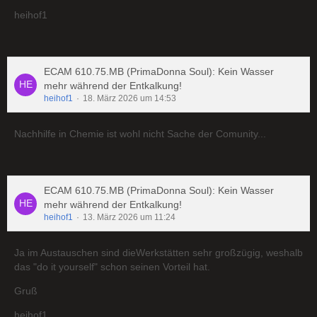
heihof1
ECAM 610.75.MB (PrimaDonna Soul): Kein Wasser
mehr während der Entkalkung!
heihof1
18. März 2026 um 14:53
Nachhilfe in Chemie ist wohl nicht Sache der Comunity...
ECAM 610.75.MB (PrimaDonna Soul): Kein Wasser
mehr während der Entkalkung!
heihof1
13. März 2026 um 11:24
Ja im Austauschen sind dieWerkstätten sehr großzügig, weshalb
das "do it yourself" schon seinen Vorteil hat.
Gruß
heihof1