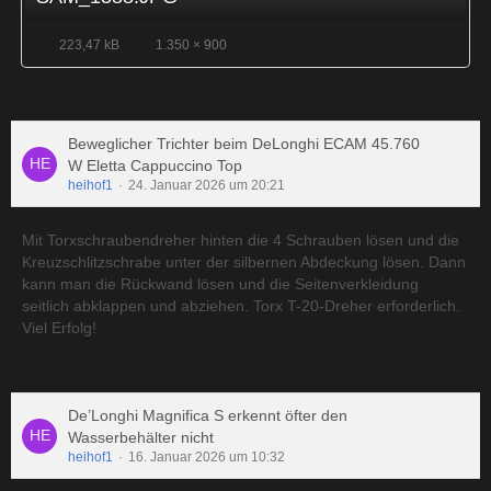
223,47 kB
1.350 × 900
Beweglicher Trichter beim DeLonghi ECAM 45.760
W Eletta Cappuccino Top
heihof1
24. Januar 2026 um 20:21
Mit Torxschraubendreher hinten die 4 Schrauben lösen und die
Kreuzschlitzschrabe unter der silbernen Abdeckung lösen. Dann
kann man die Rückwand lösen und die Seitenverkleidung
seitlich abklappen und abziehen. Torx T-20-Dreher erforderlich.
Viel Erfolg!
De’Longhi Magnifica S erkennt öfter den
Wasserbehälter nicht
heihof1
16. Januar 2026 um 10:32