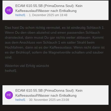
ECAM 610.55.SB (PrimaDonna Soul): Kein
Kaffeeauslauf/Wasser nach Entkalkung
heihof1
1. Dezember 2025 um 18:48
Das hast Du schon richtig vermutet, es ist eindeutig Schlauch 1.
Wenn Du den oben abziehst und einen passenden Schlauch
dransteckst, dann musst Du gar nichts weiter abbauen. Kommt
aus dem Anschluss von Schlauch 1 ein satter Strahl beim
Hochfahren, dann ist es der Kaffeeauslass. Wenn nicht dann ist
es der Brühkopf, sofern die Magnetventile schalten und sauber
sind.
Weierhin viel Erfolg wünscht
heihof1
ECAM 610.55.SB (PrimaDonna Soul): Kein
Kaffeeauslauf/Wasser nach Entkalkung
heihof1
30. November 2025 um 23:08