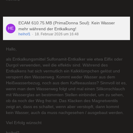
ECAM 610.75.MB (PrimaDonna Soul): Kein Wasser
mehr während der Entkalkung!
heihof1
18. Februar 2026 um 16:48
Hallo,
als Entkalkungsmittel Sulfonamit-Entkalker wie etwa Eilfix oder
Durgol verwenden, weil die effektiv sind. Während des
Entkalkens hat sich vermutlich ein Kalkklümpchen gelöst und
versperrt den Wasserweg. Kommt weder Wasser aus dem
Heißwasserbezug, noch aus dem Kaffeeauslass? Sinnvoll ist es,
wenn man dem Wasserweg folgt und mal einen Silikonschlauch
mit Wasserglas an bestimmten Stellen einbindet, um zu sehen,
ob da noch der Weg frei ist. Das Klacken des Magnetventils
zeigt an, dass es schaltet, wenn aber verstopft, dann kommt
kein Wasser, auch da muss nachgesehen / ausgebaut werden.
Viel Erfolg wünscht
heihof1