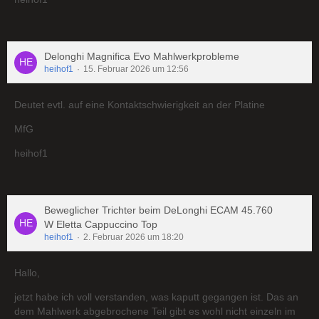
Delonghi Magnifica Evo Mahlwerkprobleme
heihof1
15. Februar 2026 um 12:56
Deutet evtl. auf eine Kontaktschwierigkeit an der Platine
MfG
heihof1
Beweglicher Trichter beim DeLonghi ECAM 45.760
W Eletta Cappuccino Top
heihof1
2. Februar 2026 um 18:20
Hallo,
jetzt habe ich voll verstanden, was kaputt gegangen ist. Das an
dem Mahlwerk abgebrochene Teil gibt es wohl nicht einzeln im