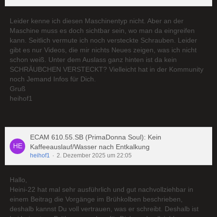
Leider kenne ich diesen Maschinentyp nicht. Aber an der
Maschine muss es doch sichtbar sein, wo man da eingreifen
kann. Seitlich vermute ich noch versteckte Schrauben. Leider
gibt es nur Videos, die mir nichts Neues zeigen, was ich nicht
schon weiß. Unter dem Auslass ganz hinten ist da kein
SCHRÄUBCHEN VERSTECKT? Vielleicht hat in der Kommunity
noch Jemand Infos für Dich.
Gruß
heihof1
ECAM 610.55.SB (PrimaDonna Soul): Kein
Kaffeeauslauf/Wasser nach Entkalkung
heihof1
2. Dezember 2025 um 22:05
Hallo,
Heini-22 hat mal sehr ausführlich und gut nachvollziehbar in
einem Beitrag die Vorgänge im Brühkolben beschrieben,
deshalb kannst Du voll vertrauen, was er schreibt. Deshalb ist