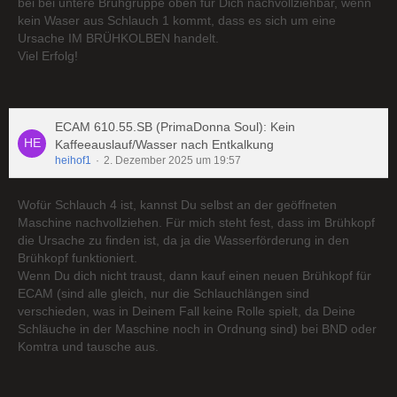
bei bei untere Brühgruppe oben für Dich nachvollziehbar, wenn
kein Waser aus Schlauch 1 kommt, dass es sich um eine
Ursache IM BRÜHKOLBEN handelt.
Viel Erfolg!
ECAM 610.55.SB (PrimaDonna Soul): Kein
Kaffeeauslauf/Wasser nach Entkalkung
heihof1
2. Dezember 2025 um 19:57
Wofür Schlauch 4 ist, kannst Du selbst an der geöffneten
Maschine nachvollziehen. Für mich steht fest, dass im Brühkopf
die Ursache zu finden ist, da ja die Wasserförderung in den
Brühkopf funktioniert.
Wenn Du dich nicht traust, dann kauf einen neuen Brühkopf für
ECAM (sind alle gleich, nur die Schlauchlängen sind
verschieden, was in Deinem Fall keine Rolle spielt, da Deine
Schläuche in der Maschine noch in Ordnung sind) bei BND oder
Komtra und tausche aus.