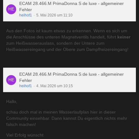
ECAM 28.466.M PrimaDonna S de luxe - allgemeiner
Fehler
heihof1
5. Mai 2026 um 11:10
Aus den Fotos ist kaum etwas zu erkennen. Wenn es sich um
die Anschlüsse des unteren Magnetventils handelt, führt
keiner
zum Heißwasserauslass, sondern der Untere zum
Heißwassereingang und der Obere zum Dampfheizereingang!
ECAM 28.466.M PrimaDonna S de luxe - allgemeiner
Fehler
heihof1
4. Mai 2026 um 10:15
Hallo,
schau doch mal in meinen Wasserlaufplan hier in dieser
Community einsehbar. Dann kannst Du eigentlich nichts mehr
falsch machen!
Viel Erfolg wünscht