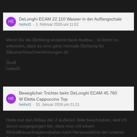
DeLonghi ECAM 22.110 Wasser in der Auffangschale
heihof1
1. Februar 2026 um 11:02
Wenn Du die Dichtung ansiehst beim Ausbau , ist leicht zu
erkennen, dass es eine ganz normale Dichtung für
Siliconschlauchverbindungen ist.
Gruß
heihof1
Beweglicher Trichter beim DeLonghi ECAM 45.760
W Eletta Cappuccino Top
heihof1
31. Januar 2026 um 21:21
Hatte nur den Abbau der 2 äußeren Teile beschrieben, weil ich
davon ausgegangen bin, dass man mit einem
Winkelkreuschraubendreher nach Herausnahme der unteren