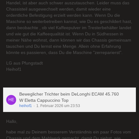
Handel, ist aber auch schwer auszutauschen. Leider muss das
Chassisteil ausgewechselt werden, damit wieder eine
ordentliche Befestigung erzielt werden kann. Wenn Du die
Maschine so weiterbetreiben kannst, wie Du es geschildert hast,
dann beobachte , ob viel Kaffeepulver im Tresterbehälter landet
und wie gut die Kaffeequalität ist. Wenn Du in Südhessen in
meiner Nähe wohnst, dann können wir das Chassis gemeinsam
tauschen und Du lernst eine Menge. Allein ohne Erfahrung
könnte es passieren, dass Du die Maschine "zerreparierst".
LG aus Pfungstadt
Heihof1
Beweglicher Trichter beim DeLonghi ECAM 45.760
W Eletta Cappuccino Top
heihof1
1. Februar 2026 um 23:53
Hallo,
habe mal zu Deinem besserem Verständnis ein paar Fotos vom
Chassis und dem Mahlwerk gemacht, damit Du siehst, wie