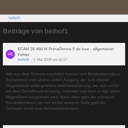
heihof1
Beiträge von heihof1
ECAM 28.466.M PrimaDonna S de luxe - allgemeiner
Fehler
heihof1
5. Mai 2026 um 16:17
Wie aus dem Schema ersichtlich kommt vom Brühkolben(obere
Brüheinheit) vom oberen linken Ausgang der zum oberen
Magnetventil weitergeleitete Heißwasserstrang, der sich vorher
mit dem Dampfheizerausgang verbindet und dann in das obere
Magnetvenil eingesteckt wird. Nach oben geht der schwarze
Kunstoffschlauch ab und an der anderen Seite geht der
Schlauch direkt zum Heißwasserauslass.