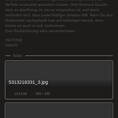
dieTeile unversehrt aussehen müssen. Dein Eindruck täuscht,
dass es überflüssig ist, wie es vorgesehen ist, weil damit
verhindert wird, dass zuviel Mahlgut daneben fällt. Wenn Du den
Mahltrichter nachgekauft hast und befestigen kannst, dann
könnte es auch so evtl. funtionieren.
Eine Rückäußerung wäre wünschenswert.
Viel Erfolg
heihof1
Bilder
5313216331_3.jpg
13,53 kB
350 × 350