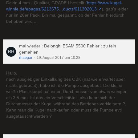
Delrin 4 mm - Qualität, GRADE I bestellt (
https://www.kugel-
winnie.de/epages/6213675…ducts/011302013
), gab's leider
nur im 20er Pack. Bin mal gespannt, ob der Fehler hierdurch
behoben wird ...
mal wieder : Delonghi ESAM 5500 Fehler : zu fein
gemahlen
rhaegar
19. August 2017 um 10:28
Hallo,
nach ausgiebiger Entkalkung des OBK (hat wie erwartet aber
nichts gebracht), habe ich die Pumpe ausgebaut. Die kleine
weiße Plastikkugel hat einen Durchmesser von etwas weniger
als 3,5 mm. Ist das ein Verschleißteil, also kann sich der
Durchmesser der Kugel während des Betriebes verkleinern ?
Kann man die Kugel nachkaufen oder muss die Pumpe evtl
ausgetauscht werden ?