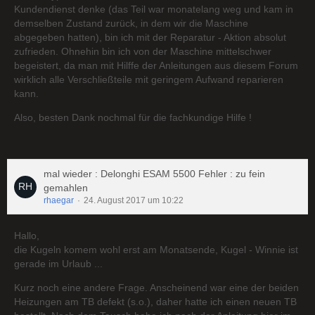
Kundendienst denke (das Teil war monatelang weg und kam in
demselben Zustand zurück, in dem wir die Maschine
abgegeben hatten), bin ich mit der Reparatur - Aktion absolut
zufrieden. Ohnehin bin ich von der Maschine mittelschwer
begeistert, da man mit Hilffe der Anleitungen aus diesem Forum
wirklich alle Verschließteile mit geringem Aufwand reparieren
kann.
Also, besten Dank nochmal für die fachkundige Hilfe !
mal wieder : Delonghi ESAM 5500 Fehler : zu fein
gemahlen
rhaegar
24. August 2017 um 10:22
Hallo,
die Kugeln komem wohl erst am Monatsende, Kugel - Winnie ist
gerade im Urlaub ...
Kurz noch eine andere Frage. Anscheinend war eine der beiden
Heizungen am TB defekt (s.o.), daher hatte ich einen neuen TB