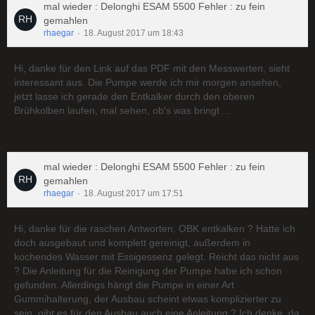
mal wieder : Delonghi ESAM 5500 Fehler : zu fein
gemahlen
rhaegar
18. August 2017 um 18:43
Hi, danke für den Link auf das PDF mit den Messwerten, sieht
interessant aus. Die Pumpe werde ich mir morgen ansehen,
jetzt lasse ich gerade den Entkalker durch den oberen
Brühkolben laufen, mal sehen, ob's was bringt ...
mal wieder : Delonghi ESAM 5500 Fehler : zu fein
gemahlen
rhaegar
18. August 2017 um 17:51
Hi, danke für die raschen Antworten. OBK entkalken ? Hatte ich
doch ausgebaut und komplett gereinigt, außerdem in
kochendes Wasser mit Essigessenz gelegt. Reicht das nicht aus
? Die Anleitung für die Reinigung der Pumpe habe ich schon
gefunden. Allerdings hängt die Pumpe in einer Art
Gummihalterung, der Ausbau scheint etwas komplizierter zu
sein, gibt es für den Ausbau auch eine Anleitung ? Ich denke, da