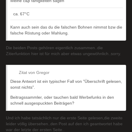
Meine c&p fahigkeiten sagen
ca. 67°C
Kann auch sein das du die falschen Bohnen nimmst bzw die
falsche Röstung oder Mahlung.
Die beiden Posts gehören eigentlich zusammen..die
Zitierfunktion hier ist für mich aber etwas ungewöhnlich..sorry.
Zitat von Gregor
Diese Antwort ist ein typischer Fall von "Überschrift gelesen,
sonst nichts".
Beitragssammler, oder tauchen bald Werbefunks in den
schnell ausgespuckten Beiträgen?
Und ich habe tatsächlich nur die erste Seite gelesen,die zweite
leider völlig übersehen..den Post auf den ich geantwortet habe
war der letzte der ersten Seite..