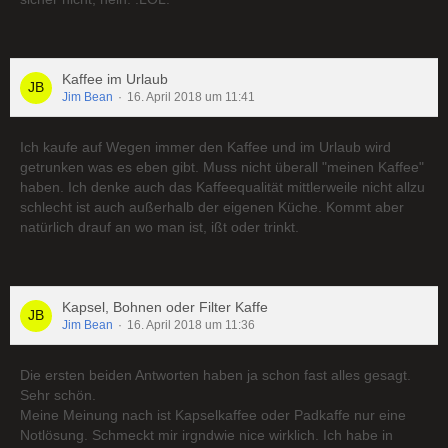
Kaffee im Urlaub
Jim Bean
16. April 2018 um 11:41
Ich kaufe auf Wegen immer den Kaffee und im Urlaub wird
getrunken was es eben gibt. Muss nicht überall "meinen Kaffee"
haben. Ich denke auch das Kaffeequalität mittlerweile nicht allzu
schlecht ist auch außerhalb der eigenen Küche. Kommt aber
natürlich drauf an wo man ist, ißt oder trinkt.
Kapsel, Bohnen oder Filter Kaffe
Jim Bean
16. April 2018 um 11:36
Die ersten beiden Antworten haben ja schon fast alles gesagt.
Sehr schön.
Meine Meinung nach ist Kapselkaffee oder Padkaffe nur eine
Notlösung. Schmeckt mir irgndwie nice wirklich. Ich habe in