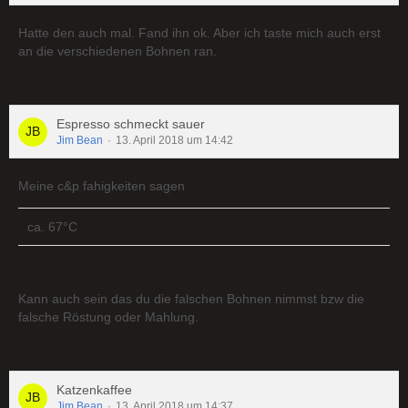
Hatte den auch mal. Fand ihn ok. Aber ich taste mich auch erst
an die verschiedenen Bohnen ran.
Espresso schmeckt sauer
Jim Bean
13. April 2018 um 14:42
Meine c&p fahigkeiten sagen
ca. 67°C
Kann auch sein das du die falschen Bohnen nimmst bzw die
falsche Röstung oder Mahlung.
Katzenkaffee
Jim Bean
13. April 2018 um 14:37