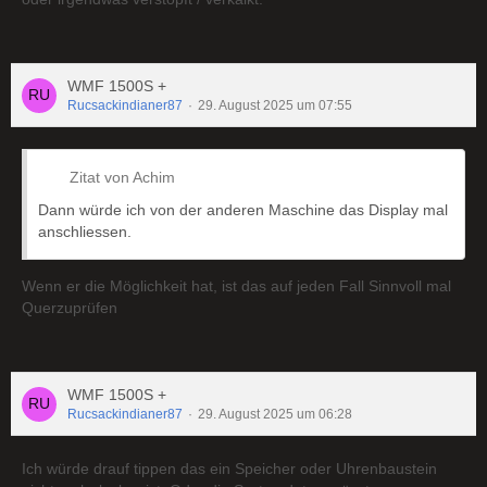
WMF 1500S +
Rucsackindianer87
29. August 2025 um 07:55
Zitat von Achim
Dann würde ich von der anderen Maschine das Display mal
anschliessen.
Wenn er die Möglichkeit hat, ist das auf jeden Fall Sinnvoll mal
Querzuprüfen
WMF 1500S +
Rucsackindianer87
29. August 2025 um 06:28
Ich würde drauf tippen das ein Speicher oder Uhrenbaustein