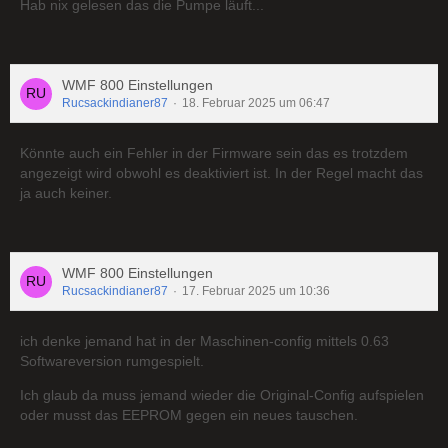
Hab nix gelesen das die Pumpe läuft...
WMF 800 Einstellungen
Rucsackindianer87
18. Februar 2025 um 06:47
Könnte auch ein Fehler in der Firmware sein das es trotzdem
angezeigt wird obwohl es deaktiviert ist. In der Regel macht das
ja auch keiner.
WMF 800 Einstellungen
Rucsackindianer87
17. Februar 2025 um 10:36
ich denke jemand hat in der Maschinen-config mittels 0.63
Softwareversion rumgespielt.
Ich glaub da muss jemand wieder die Original-Config aufspielen
oder musst das EEPROM gegen ein neues tauschen.