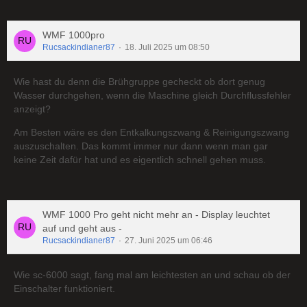
WMF 1000pro
Rucsackindianer87
18. Juli 2025 um 08:50
Wie hast du denn die Brühgruppe gecheckt ob dort genug
Wasser durchgehen, wenn die Maschine gleich Durchflussfehler
anzeigt?
Am Besten wäre es den Entkalkungszwang & Reinigungszwang
auszuschalten. Das kommt immer nur dann wenn man gar
keine Zeit dafür hat und es eigentlich schnell gehen muss.
WMF 1000 Pro geht nicht mehr an - Display leuchtet
auf und geht aus -
Rucsackindianer87
27. Juni 2025 um 06:46
Wie sc-6000 sagt, fang mal am leichtesten an und schau ob der
Einschalter funktioniert.