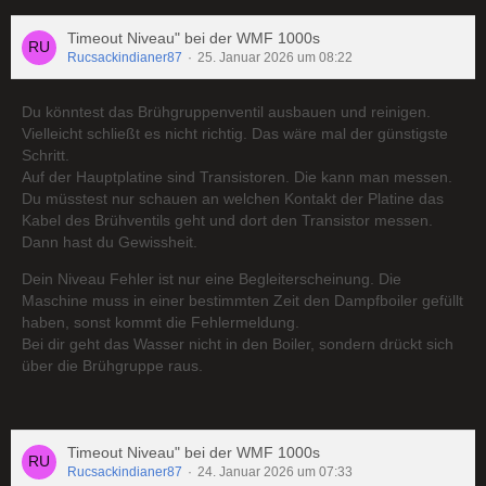
Timeout Niveau" bei der WMF 1000s
Rucsackindianer87
25. Januar 2026 um 08:22
Du könntest das Brühgruppenventil ausbauen und reinigen.
Vielleicht schließt es nicht richtig. Das wäre mal der günstigste
Schritt.
Auf der Hauptplatine sind Transistoren. Die kann man messen.
Du müsstest nur schauen an welchen Kontakt der Platine das
Kabel des Brühventils geht und dort den Transistor messen.
Dann hast du Gewissheit.
Dein Niveau Fehler ist nur eine Begleiterscheinung. Die
Maschine muss in einer bestimmten Zeit den Dampfboiler gefüllt
haben, sonst kommt die Fehlermeldung.
Bei dir geht das Wasser nicht in den Boiler, sondern drückt sich
über die Brühgruppe raus.
Timeout Niveau" bei der WMF 1000s
Rucsackindianer87
24. Januar 2026 um 07:33