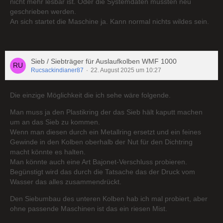
nicht mehr lesbar ist. Oder die Systemdaten müssten neu
geschrieben werden.
An sich startet die Maschine ja. Kann normal nichts wildes sein.
Sieb / Siebträger für Auslaufkolben WMF 1000
Rucsackindianer87
22. August 2025 um 10:27
Die einzige Möglichkeit die ich sehe wäre folgende.
Man muss ja den Plastikring der das Sieb hält kaputt machen
um an das Sieb zu kommen.
Wenn man diesen durch ein Metallring ersetzt und ein feines
Gewinde in den Kolben oberhalb der Nut für den Dichtring
macht könnte es halten.
Man könnte auch eine Art Bajonet-Verschluss probieren.
Begünstigt wird das durch die Tatsache das der Druck vom
Wasser das alles zusammendrückt.
Den Siebumbau des unteren Kolben hab ich mal probiert, aber
ohne passende Maschinen ist das ein riesen Mist.