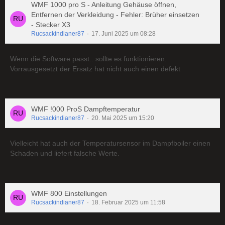
WMF 1000 pro S - Anleitung Gehäuse öffnen,
Entfernen der Verkleidung - Fehler: Brüher einsetzen
- Stecker X3
Rucsackindianer87
17. Juni 2025 um 08:28
Wenn die Software passt.. sollte es funktionieren.
Vorrausgesetzt der Ersatz hat nicht auch einen defekt
WMF !000 ProS Dampftemperatur
Rucsackindianer87
20. Mai 2025 um 15:20
Vielleicht hat auch der Temperatursensor im Dampfboiler einen
Schaden und liefert falsche Werte.
WMF 800 Einstellungen
Rucsackindianer87
18. Februar 2025 um 11:58