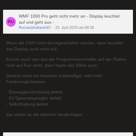
WMF 1000 Pro geht nicht mehr an - Display leuchtet
auf und geht aus -
Rucsackindianer87
25. Juni 2025 um 08:30
Wenn die 230V nicht durchgeschalten werden, dann leuchtet
das Display auch nicht auf.
Könnte auch sein das der Programmierschalter auf der Platine
nicht auf Run steht, dann haste den Effekt auch.
Danach wirds ein bisschen aufwendiger, weil mehr
Fehlermöglichkeiten.
- Einweggleichrichtung defekt
- 5V Spannungsregler defekt
- Selbsthaltung defekt
das wären so die üblichen Verdächtigen