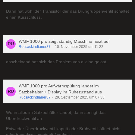
Dann hat wohl der Transistor der das Brühgruppenventil schaltet
einen Kurzschluss.
WMF 1000 pro zeigt ständig Maschine heizt auf
Rucsackindianer87
10. November 2025 um 11:22
anscheinend hat sich das Problem von alleine gelöst...
WMF 1000 pro Aufwärmspülung landet im
Satzbehälter + Display im Ruhezustand aus
Rucsackindianer87
29. September 2025 um 07:38
Wenn alles im Satzbehälter landet, dann springt das
Überdruckventil an.
Entweder Überdruckventil kaputt oder Brühventil öffnet nicht
oder irgendwas verstopft / verkalkt.