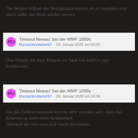
Die beiden Kolben der Brühgruppe kannst dir ja bestellen und
dann sollte der Bock wieder rennen.
Timeout Niveau" bei der WMF 1000s
Rucsackindianer87
29. Januar 2026 um 08:03
Das Prinzip mit dem Magnet im Tank hat wohl zu gut
funktioniert....
Timeout Niveau" bei der WMF 1000s
Rucsackindianer87
28. Januar 2026 um 10:38
Die die Füllstandssonde könnte sehr verkalkt sein, dass die
Erkennung nicht mehr funktioniert.
Schraub die mal raus und mach sie sauber.