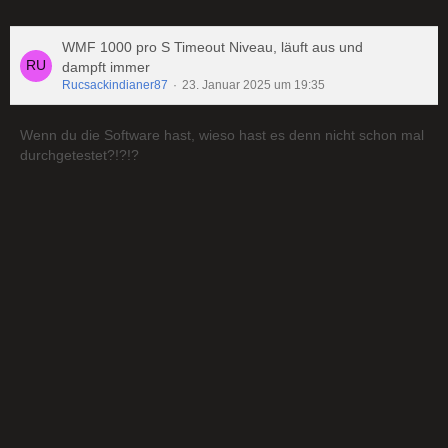
WMF 1000 pro S Timeout Niveau, läuft aus und
dampft immer
Rucsackindianer87
23. Januar 2025 um 19:35
Wenn du die Software hast, wieso hast es denn nicht schon mal
durchgetestet?!?!?