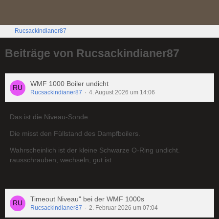
Rucsackindianer87
Beiträge von Rucsackindianer87
WMF 1000 Boiler undicht
Rucsackindianer87
4. August 2026 um 14:06
Das ist die Niveau-Sonde.
Die misst den Füllstand des Dampfboilers.
Wahrscheinlich ist der kleine Schwarze O-Ring undicht.
rausschrauben, wechseln, gut ist
Timeout Niveau" bei der WMF 1000s
Rucsackindianer87
2. Februar 2026 um 07:04