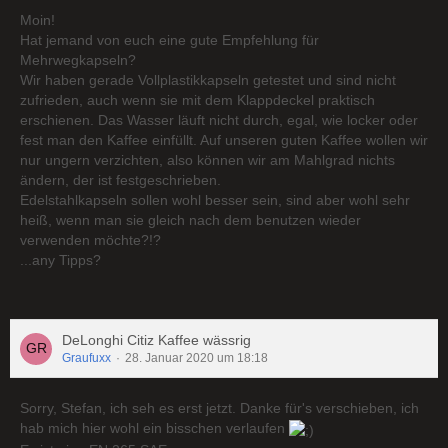
Moin!
Hat jemand von euch eine gute Empfehlung für
Mehrwegkapseln?
Wir haben gerade Vollplastikkapseln getestet und sind nicht
zufrieden, auch wenn sie mit dem Klappdeckel praktisch
erschienen. Das Wasser läuft nicht durch, egal, wie locker oder
fest man den Kaffee einfüllt. Auf unseren guten Kaffee wollen wir
nur ungern verzichten, also können wir am Mahlgrad nichts
ändern, der ist festgeschrieben.
Edelstahlkapseln sollen wohl besser sein, sind aber wohl sehr
heiß, wenn man sie gleich nach dem benutzen wieder
verwenden möchte?!?
...any Tipps?
DeLonghi Citiz Kaffee wässrig
Graufuxx
28. Januar 2020 um 18:18
Sorry, Stefan, ich seh es erst jetzt. Danke für's verschieben, ich
hab mich hier wohl ein bisschen verlaufen