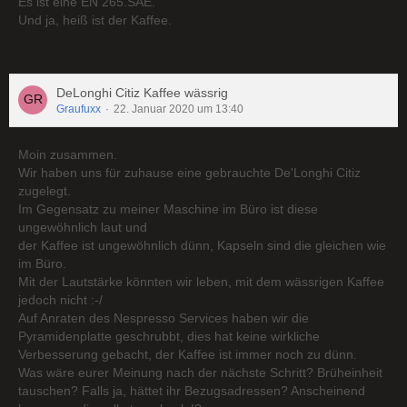
Es ist eine EN 265.SAE.
Und ja, heiß ist der Kaffee.
DeLonghi Citiz Kaffee wässrig
Graufuxx
22. Januar 2020 um 13:40
Moin zusammen.
Wir haben uns für zuhause eine gebrauchte De'Longhi Citiz
zugelegt.
Im Gegensatz zu meiner Maschine im Büro ist diese
ungewöhnlich laut und
der Kaffee ist ungewöhnlich dünn, Kapseln sind die gleichen wie
im Büro.
Mit der Lautstärke könnten wir leben, mit dem wässrigen Kaffee
jedoch nicht :-/
Auf Anraten des Nespresso Services haben wir die
Pyramidenplatte geschrubbt, dies hat keine wirkliche
Verbesserung gebacht, der Kaffee ist immer noch zu dünn.
Was wäre eurer Meinung nach der nächste Schritt? Brüheinheit
tauschen? Falls ja, hättet ihr Bezugsadressen? Anscheinend