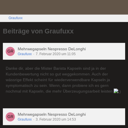
Graufuxx
Beiträge von Graufuxx
Mehrwegapseln Nespresso DeLonghi
Graufuxx
7. Februar 2020 um 11:05
Danke dir, aber die Mister Barista Kapseln sind ja in der
Kundenbewertung nicht so gut weggekommen. Auch der
wässrige Effekt scheint für wiederverwendbare Kapseln ja
symptomatisch zu sein. Wenn, dann probiere ich es gern
nochmal mit Kapseln, die mehr Überzeugungsarbeit leisten
Mehrwegapseln Nespresso DeLonghi
Graufuxx
3. Februar 2020 um 14:53