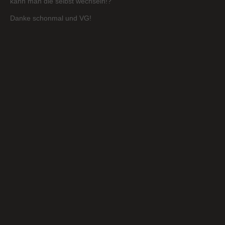
kann man die selbst wechseln!?
Danke schonmal und VG!